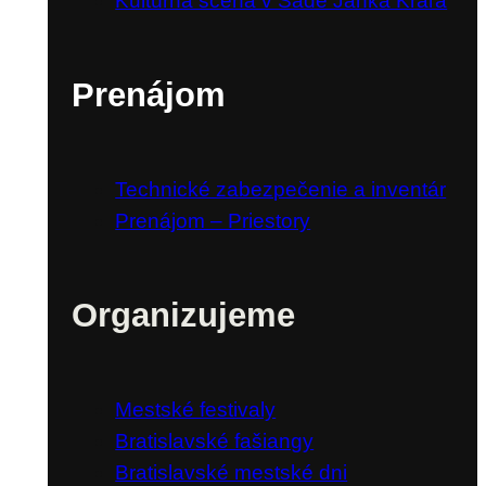
Kultúrna scéna v Sade Janka Kráľa
Prenájom
Technické zabezpečenie a inventár
Prenájom – Priestory
Organizujeme
Mestské festivaly
Bratislavské fašiangy
Bratislavské mestské dni