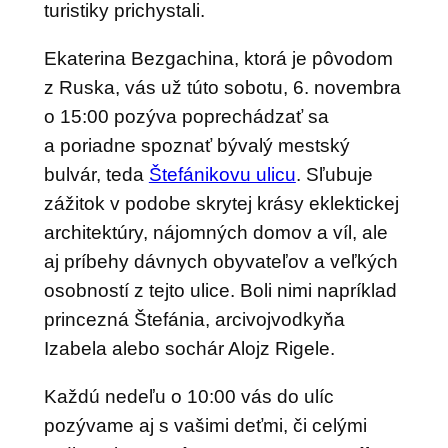
turistiky prichystali.
Ekaterina Bezgachina, ktorá je pôvodom
z Ruska, vás už túto sobotu, 6. novembra
o 15:00 pozýva poprechádzať sa
a poriadne spoznať bývalý mestský
bulvár, teda
Štefánikovu ulicu
. Sľubuje
zážitok v podobe skrytej krásy eklektickej
architektúry, nájomných domov a víl, ale
aj príbehy dávnych obyvateľov a veľkých
osobností z tejto ulice. Boli nimi napríklad
princezná Štefánia, arcivojvodkyňa
Izabela alebo sochár Alojz Rigele.
Každú nedeľu o 10:00 vás do ulíc
pozývame aj s vašimi deťmi, či celými