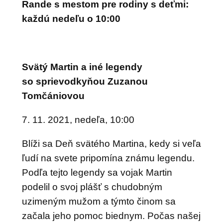
Rande s
mestom pre rodiny s de
ť
mi:
každú nedeľu o
10:00
Svätý Martin a iné legendy
so sprievodkyňou Zuzanou
Tomčániovou
7. 11. 2021, nedeľa, 10:00
Blíži sa Deň svätého Martina, kedy si veľa
ľudí na svete pripomína známu legendu.
Podľa tejto legendy sa vojak Martin
podelil o svoj plášť s chudobným
uzimeným mužom a týmto činom sa
začala jeho pomoc biednym. Počas našej