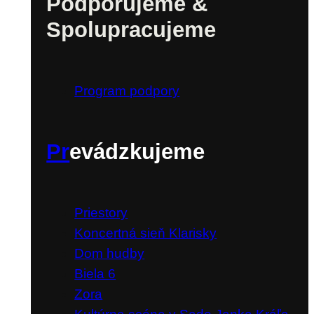
Podporujeme &
Spolupracujeme
Program podpory
Pr
evádzkujeme
Priestory
Koncertná sieň Klarisky
Dom hudby
Biela 6
Zora