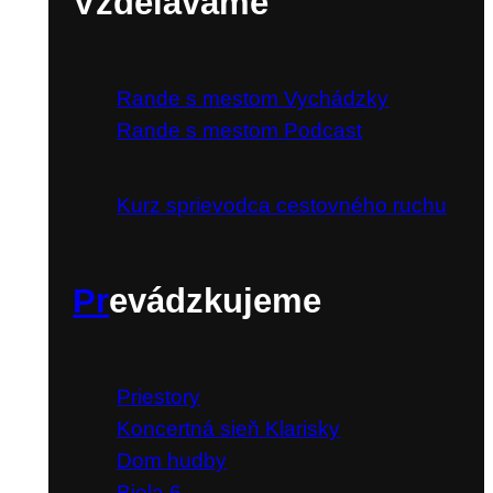
Vzdelávame
Rande s mestom Vychádzky
Rande s mestom Podcast
Kurz sprievodca cestovného ruchu
Pr
evádzkujeme
Priestory
Koncertná sieň Klarisky
Dom hudby
Biela 6