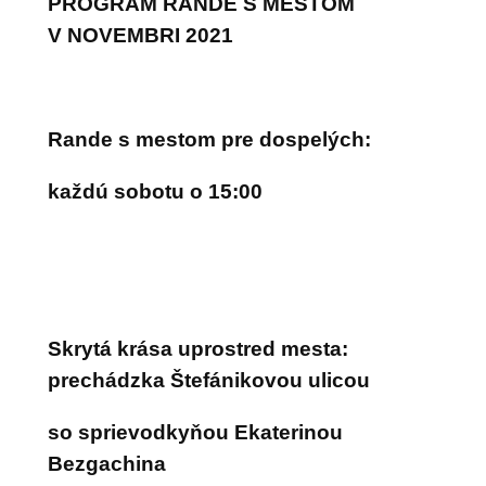
PROGRAM RANDE S
MESTOM
V
NOVEMBRI 2021
Rande s
mestom pre dospelých:
každú sobotu o
15:00
Skrytá krása uprostred mesta:
prechádzka Štefánikovou ulicou
so sprievodkyňou Ekaterinou
Bezgachina