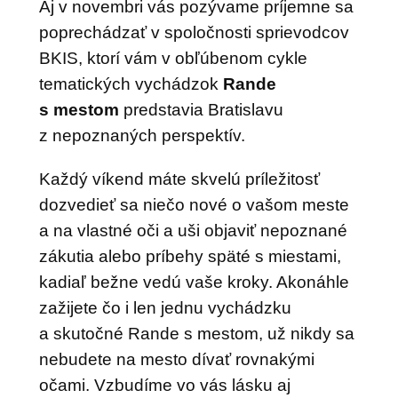
Aj v novembri vás pozývame príjemne sa
poprechádzať v spoločnosti sprievodcov
BKIS, ktorí vám v obľúbenom cykle
tematických vychádzok
Rande
s
mestom
predstavia Bratislavu
z nepoznaných perspektív.
Každý víkend máte skvelú príležitosť
dozvedieť sa niečo nové o vašom meste
a na vlastné oči a uši objaviť nepoznané
zákutia alebo príbehy späté s miestami,
kadiaľ bežne vedú vaše kroky. Akonáhle
zažijete čo i len jednu vychádzku
a skutočné Rande s mestom, už nikdy sa
nebudete na mesto dívať rovnakými
očami. Vzbudíme vo vás lásku aj