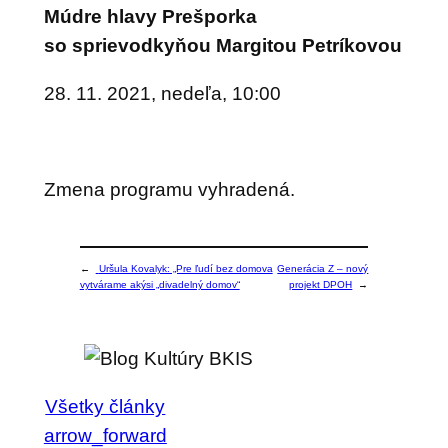
Múdre hlavy Prešporka
so sprievodkyňou Margitou Petríkovou
28. 11. 2021, nedeľa, 10:00
Zmena programu vyhradená.
←
Uršula Kovalyk: „Pre ľudí bez domova
Generácia Z – nový
vytvárame akýsi „divadelný domov“
projekt DPOH
→
Všetky články
arrow_forward