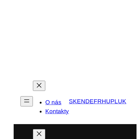
SK
EN
DE
FR
HU
PL
UK
O nás
Kontakty