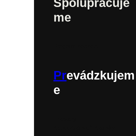
Spolupracuje
me
Program podpory
Pr
evádzkujem
e
Priestory
Koncertná sieň Klarisky