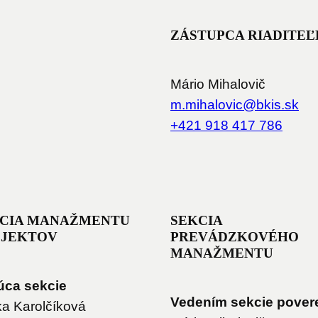
ZÁSTUPCA RIADITEĽ
Mário Mihalovič
im.m
volah
kb@ci
ks.si
+421 918 417 786
CIA MANAŽMENTU
SEKCIA
OJEKTOV
PREVÁDZKOVÉHO
MANAŽMENTU
úca sekcie
Vedením sekcie pover
a Karolčíková