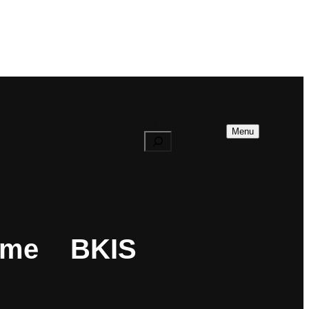
dca CR
Vyhľadávanie
Menu
ame
BKIS