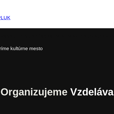
PL
UK
ivaly
Kultúrny prehľad
Rande s mestom
Kurz sprievo
ríme kultúrne mesto
Organizujeme
Vzdeláv