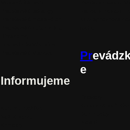
Mestské festivaly
Rande s mestom V
Bratislavské fašiangy
Rande s mestom P
Bratislavské mestské dni
Kurz sprievodca ce
Bratislavské kultúrne leto
ruchu
Rímske hry
Festival mladého vína
Pr
evádz
Bratislavské Vianoce
e
Informujeme
Priestory
Koncertná sieň Klar
Kultúrny prehľad
Dom hudby
Nežné korzo
Biela 6
Kontexty