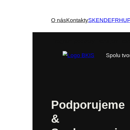
O nás
Kontakty
SK
EN
DE
FR
HU
Program podpory
Prenájom
Fest
Spolu tvo
Podporujeme
&