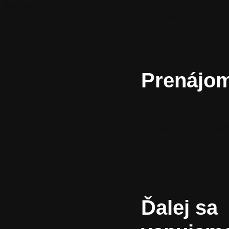
Zora
Newsletter
Kultúrna scéna v S
Kráľa
Prenájo
Technické zabezpe
inventár
Prenájom – Priestor
Ďalej sa