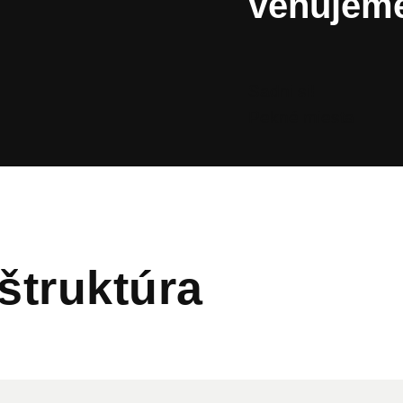
venujem
Sadni si!
Pekné miesta
štruktúra