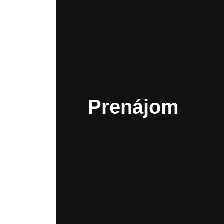
Dom hudby
Biela 6
Zora
Kultúrna scéna v Sade Janka
Kráľa
Prenájom
Technické zabezpečenie a
inventár
Prenájom – Priestory