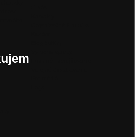
ychádzky
O nás
odcast
Kontakty
stovného
Organizačná štruktúra
Kariéra
Blog kultúry
Výročné správy
kujem
Povinné zverejňovanie
Verejné obstarávanie
Pre médiá
Logá
isky