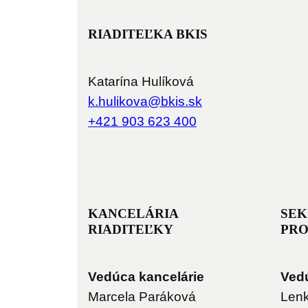
RIADITEĽKA BKIS
Katarína Hulíková
h.k
okilu
kb@av
ks.si
+421 903 623 400
KANCELÁRIA
SEK
RIADITEĽKY
PR
Vedúca kancelárie
Ved
Marcela Paráková
Lenk