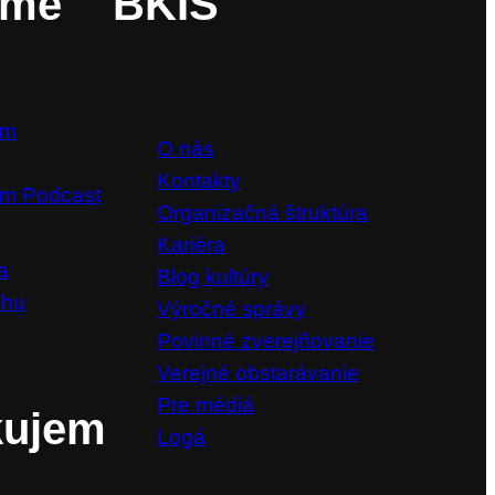
ame
BKIS
om
O nás
Kontakty
m Podcast
Organizačná štruktúra
Kariéra
a
Blog kultúry
chu
Výročné správy
Povinné zverejňovanie
Verejné obstarávanie
Pre médiá
kujem
Logá