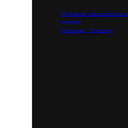
Technické zabezpečenie a
inventár
Prenájom – Priestory