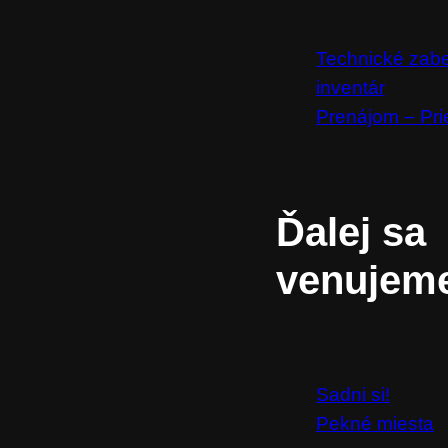
Technické zab
inventár
Prenájom – Pri
Ďalej sa
venujem
Sadni si!
Pekné miesta