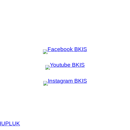
HU
PL
UK