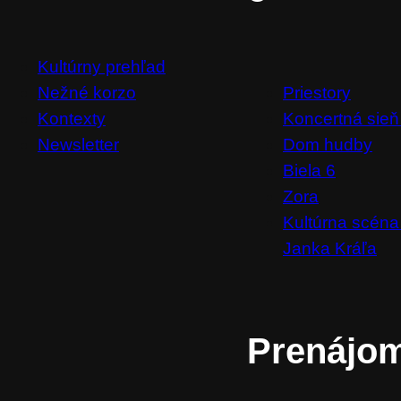
Kultúrny prehľad
Priestory
Nežné korzo
Koncertná sieň
Kontexty
Dom hudby
Newsletter
Biela 6
Zora
Kultúrna scéna
Janka Kráľa
Prenájo