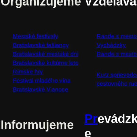
Organizujeme
Vzdeláv
Mestské festivaly
Rande s mest
Bratislavské fašiangy
Vychádzky
Bratislavské mestské dni
Rande s mesto
Bratislavské kultúrne leto
Rímske hry
Kurz sprievodc
Festival mladého vína
cestovného ru
Bratislavské Vianoce
Pr
evádz
Informujeme
e