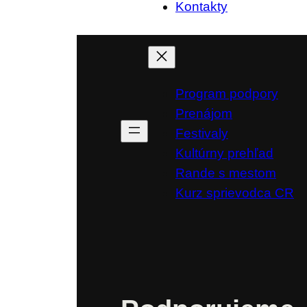
Kontakty
Program podpory
Prenájom
Festivaly
Kultúrny prehľad
Rande s mestom
Kurz sprievodca CR