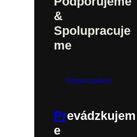
Podporujeme
&
Spolupracuje
me
Program podpory
Pr
evádzkujem
e