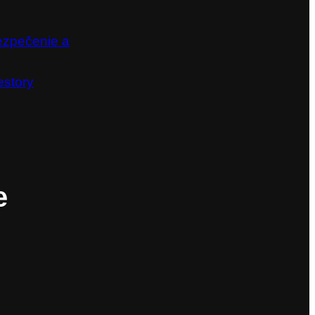
ezpečenie a
estory
e