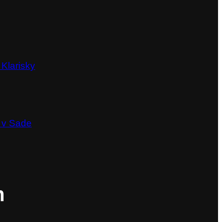
 Klarisky
 v Sade
m