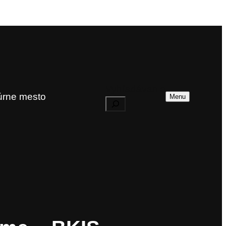
Vyhľadávanie
túrne mesto
Menu