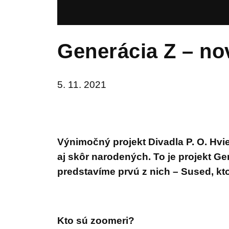
Generácia Z – no
5. 11. 2021
Výnimočný projekt Divadla P. O. Hv
aj skôr narodených. To je projekt Ge
predstavíme prvú z
nich – Sused, k
Kto sú zoomeri?