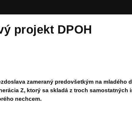
vý projekt DPOH
iezdoslava zameraný predovšetkým na mladého di
nerácia Z, ktorý sa skladá z
troch samostatných i
torého nechcem.