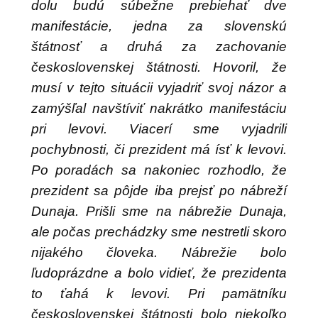
dolu budú súbežne prebiehať dve
manifestácie, jedna za slovenskú
štátnosť a druhá za zachovanie
československej štátnosti. Hovoril, že
musí v tejto situácii vyjadriť svoj názor a
zamýšľal navštíviť nakrátko manifestáciu
pri levovi. Viacerí sme vyjadrili
pochybnosti, či prezident má ísť k levovi.
Po poradách sa nakoniec rozhodlo, že
prezident sa pôjde iba prejsť po nábreží
Dunaja. Prišli sme na nábrežie Dunaja,
ale počas prechádzky sme nestretli skoro
nijakého človeka. Nábrežie bolo
ľudoprázdne a bolo vidieť, že prezidenta
to ťahá k levovi. Pri pamätníku
československej štátnosti bolo niekoľko