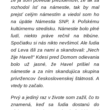
že ja som povedal prezidentovi, že ak sa
rozhodol ísť na námestie, tak by mal
prejsť celým námestím a viedol som ho
na úpätie Námestia SNP, k Poľskému
kultúrnemu stredisku. Námestie bolo plné
ľudí, niekto práve rečnil na tribúne.
Spočiatku si nás nikto nevšimol. Ale ľudia
od Leva išli za nami a skandovali: „Nech
žije Havel!“ Kdesi pred Domom odievania
bolo už jasné, že Havel prišiel na
námestie a za ním skandujúca skupina
prívržencov československej štátnosti. A
vtedy to začalo.
Prvý a jediný raz v živote som zažil, čo to
znamená, keď sa ľudia dostanú do