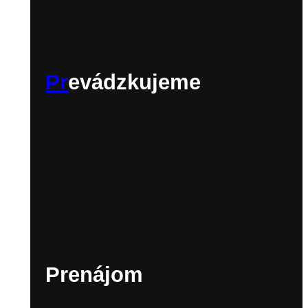
Rande s mestom Podcast
Kurz sprievodca cestovného ruchu
Pr
evádzkujeme
Priestory
Koncertná sieň Klarisky
Dom hudby
Biela 6
Zora
Kultúrna scéna v Sade Janka Kráľa
Prenájom