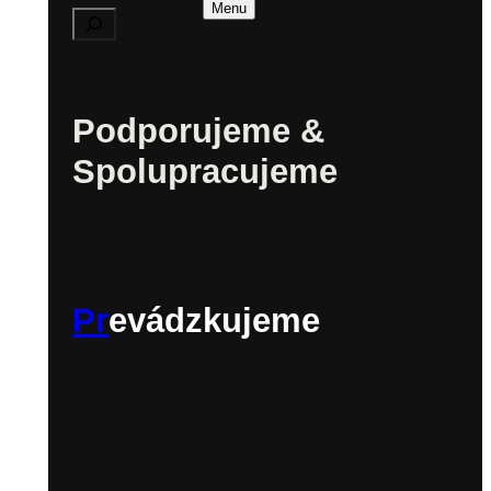
Menu
Podporujeme &
Spolupracujeme
Program podpory
Pr
evádzkujeme
Priestory
Koncertná sieň Klarisky
Dom hudby
Biela 6