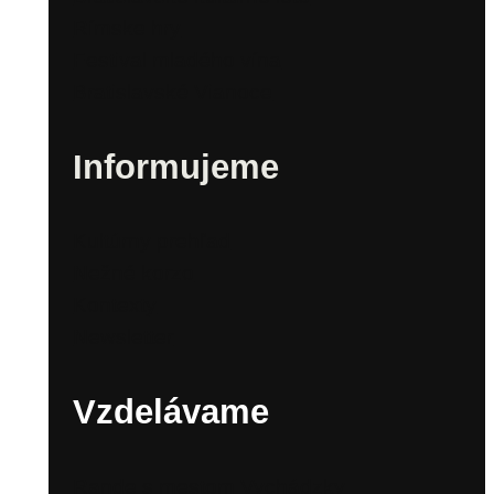
Rímske hry
Festival mladého vína
Bratislavské Vianoce
Informujeme
Kultúrny prehľad
Nežné korzo
Kontexty
Newsletter
Vzdelávame
Rande s mestom Vychádzky