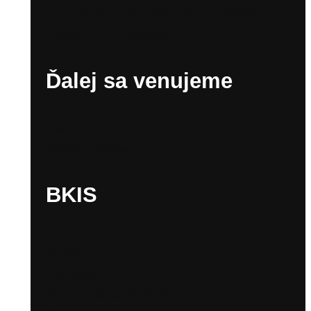
Technické zabezpečenie a inventár
Prenájom – Priestory
Ďalej sa venujeme
Sadni si!
Pekné miesta
BKIS
O nás
Kontakty
Organizačná štruktúra