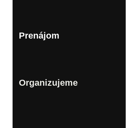
Zora
Kultúrna scéna v Sade Janka Kráľa
Prenájom
Technické zabezpečenie a inventár
Prenájom – Priestory
Organizujeme
Mestské festivaly
Bratislavské fašiangy
Bratislavské mestské dni
Bratislavské kultúrne leto