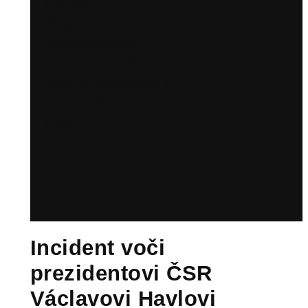
Kariéra
Blog kultúry
Výročné správy
Povinné zverejňovanie
Verejné obstarávanie
Pre médiá
Logá
Incident voči
prezidentovi ČSR
Václavovi Havlovi