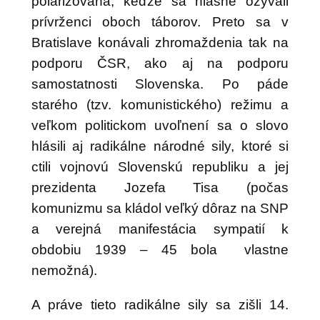
polarizovaná, keďže sa hlasne ozývali
prívrženci oboch táborov. Preto sa v
Bratislave konávali zhromaždenia tak na
podporu ČSR, ako aj na podporu
samostatnosti Slovenska. Po páde
starého (tzv. komunistického) režimu a
veľkom politickom uvoľnení sa o slovo
hlásili aj radikálne národné sily, ktoré si
ctili vojnovú Slovenskú republiku a jej
prezidenta Jozefa Tisa (počas
komunizmu sa kládol veľký dôraz na SNP
a verejná manifestácia sympatií k
obdobiu 1939 – 45 bola vlastne
nemožná).
A práve tieto radikálne sily sa zišli 14.