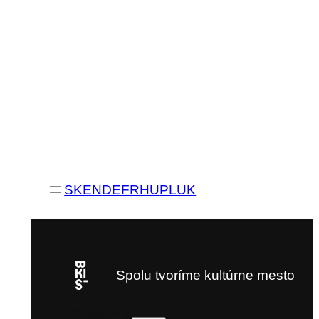
SK
EN
DE
FR
HU
PL
UK
Spolu tvoríme kultúrne mesto
Vyhľadávanie