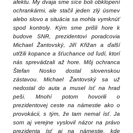
afektu. My dvaja sme síce boli obklopení
ochrankármi, ale stačil jeden zlý úsmev
alebo slovo a situácia sa mohla vymknúť
spod kontroly. Kým sme prišli hore k
budove SNR, prezidentovi poradcovia
Michael Žantovský, Jiří Křižan a ďalší
utŕžili kopance a šťuchance od ľudí, ktorí
nás sprevádzali až hore. Môj ochranca
Štefan Nosko dostal slovenskou
zástavou. Michael Žantovský sa už
nedostal do auta a musel ísť na hrad
peši. Mnohí potom hovorili o
prezidentovej ceste na námestie ako o
provokácii, s tým, že tam nemal ísť. Ja
som aj verejne vyslovil názor na právo
prezidenta ísť aj na námestie, kde