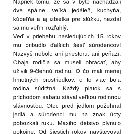
Napriek tomu, že sa v byte nachádzali
dve spálne, veľká jedáleň, kuchyňa,
kúpeľňa a aj izbietka pre slúžku, nezdal
sa mu veľmi rozľahlý.
Veď v priebehu nasledujúcich 15 rokov
mu pribudlo ďalších šesť súrodencov!
Nazvyš nebolo ani priestoru, ani peňazí.
Obaja rodičia sa museli obracať, aby
uživili 9-člennú rodinu. O čo mali menej
hmotných prostriedkov, o to viac bola
rodina súdržná. Každý piatok sa s
príchodom sabatu stával veľkou rodinnou
slávnosťou. Otec pred jedlom požehnal
jedlá a súrodenci mu na znak úcty
pobozkali ruku. Maxiho detstvo plynulo
pokojne. Od šiestich rokov navštevoval