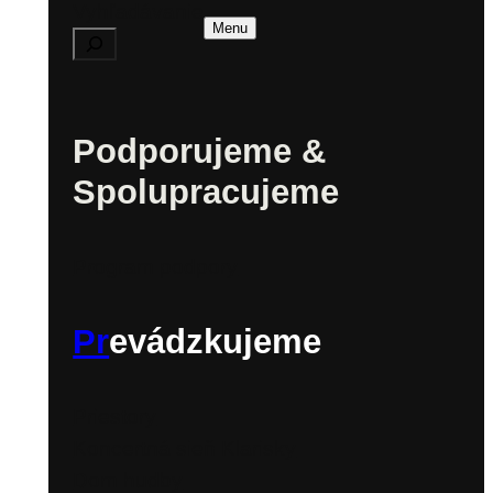
Vyhľadávanie
Menu
Podporujeme &
Spolupracujeme
Program podpory
Pr
evádzkujeme
Priestory
Koncertná sieň Klarisky
Dom hudby