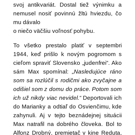
svoj antikvariát. Dostal tiež výnimku a
nemusel nosiť povinnú žltú hviezdu, čo
mu dávalo
o niečo väčšiu voľnosť pohybu.
To všetko prestalo platiť v septembri
1944, keď prišlo k novým pogromom s
cieľom spraviť Slovensko „judenfrei“. Ako
sám Max spomínal:
„Nasledujúce ráno
som sa rozlúčil s rodičmi ako zvyčajne a
odišiel som z domu do práce. Potom som
ich už nikdy viac nevidel.“
Deportovali ich
do Marianky a odtiaľ do Osvienčimu, kde
zahynuli. Aj v tejto beznádejnej situácii
Max natrafil na dobrého človeka. Bol to
Alfonz Drobný, premietač v kine Reduta,