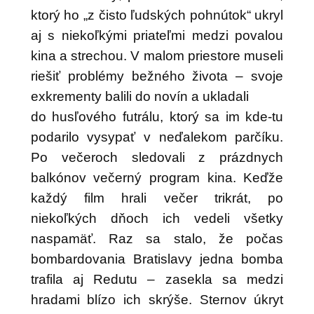
ktorý ho „z čisto ľudských pohnútok“ ukryl
aj s niekoľkými priateľmi medzi povalou
kina a strechou. V malom priestore museli
riešiť problémy bežného života – svoje
exkrementy balili do novín a ukladali
do husľového futrálu, ktorý sa im kde-tu
podarilo vysypať v neďalekom parčíku.
Po večeroch sledovali z prázdnych
balkónov večerný program kina. Keďže
každý film hrali večer trikrát, po
niekoľkých dňoch ich vedeli všetky
naspamäť. Raz sa stalo, že počas
bombardovania Bratislavy jedna bomba
trafila aj Redutu – zasekla sa medzi
hradami blízo ich skrýše. Sternov úkryt