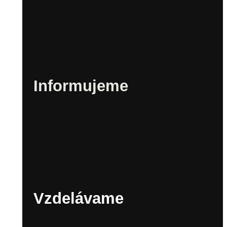
Bratislavské kultúrne leto
Rímske hry
Festival mladého vína
Bratislavské Vianoce
Informujeme
Kultúrny prehľad
Nežné korzo
Kontexty
Newsletter
Vzdelávame