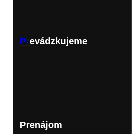
Rande s mestom Vychádzky
Rande s mestom Podcast
Kurz sprievodca cestovného ruchu
Pr
evádzkujeme
Priestory
Koncertná sieň Klarisky
Dom hudby
Biela 6
Zora
Kultúrna scéna v Sade Janka Kráľa
Prenájom