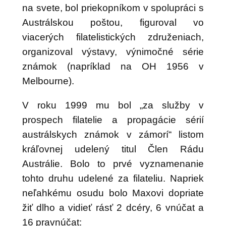
na svete, bol priekopníkom v spolupráci s
Austrálskou poštou, figuroval vo
viacerých filatelistických združeniach,
organizoval výstavy, výnimočné série
známok (napríklad na OH 1956 v
Melbourne).
V roku 1999 mu bol „za služby v
prospech filatelie a propagácie sérií
austrálskych známok v zámorí“ listom
kráľovnej udelený titul Člen Rádu
Austrálie. Bolo to prvé vyznamenanie
tohto druhu udelené za filateliu. Napriek
neľahkému osudu bolo Maxovi dopriate
žiť dlho a vidieť rásť 2 dcéry, 6 vnúčat a
16 pravnúčat: