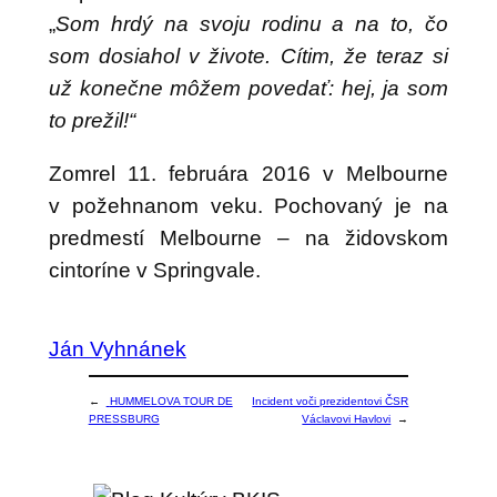
„
Som hrdý na svoju rodinu a na to, čo
som dosiahol v živote. Cítim, že teraz si
už konečne môžem povedať: hej, ja som
to prežil!“
Zomrel 11. februára 2016 v Melbourne
v požehnanom veku. Pochovaný je na
predmestí Melbourne – na židovskom
cintoríne v Springvale.
Ján Vyhnánek
←
HUMMELOVA TOUR DE
Incident voči prezidentovi ČSR
PRESSBURG
Václavovi Havlovi
→