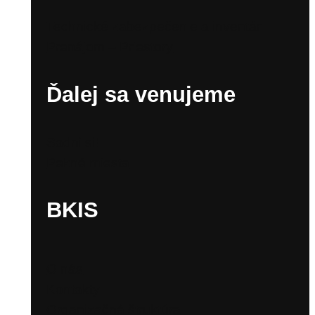
Technické zabezpečenie a inventár
Prenájom – Priestory
Ďalej sa venujeme
Sadni si!
Pekné miesta
BKIS
O nás
Kontakty
Organizačná štruktúra