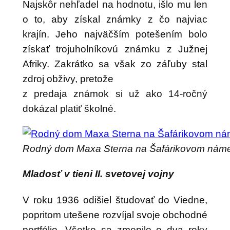
Najskôr nehľadel na hodnotu, išlo mu len
o to, aby získal známky z čo najviac
krajín. Jeho najväčším potešením bolo
získať trojuholníkovú známku z Južnej
Afriky. Zakrátko sa však zo záľuby stal
zdroj obživy, pretože
z predaja známok si už ako 14-ročný
dokázal platiť školné.
Rodný dom Maxa Sterna na Šafárikovom náme
Mladosť v tieni II. svetovej vojny
V roku 1936 odišiel študovať do Viedne,
popritom utešene rozvíjal svoje obchodné
portfólio. Všetko sa zmenilo o dva roky