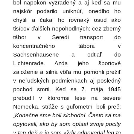
bol napokon vyzradený a aj keď sa mu
najskôr podarilo uniknúť, onedlho ho
chytili a čakal ho rovnaký osud ako
tisícov ďalších nepohodlných: cez zberný
tábor v Seredi transport do
koncentračného tábora v
Sachsenhausene a odtiaľ do
Lichtenrade. Azda jeho športové
založenie a silná vôľa mu pomohli prežiť
v neľudských podmienkach aj posledný
pochod smrti. Keď sa 7. mája 1945
prebudil v ktoromsi lese na severe
Nemecka, stráže s guľometmi boli preč:
„Konečne sme boli slobodní. Často sa ma
opytovali, ako by som opísal svoje pocity
v ten deň a ja som vždy odpovedal len to