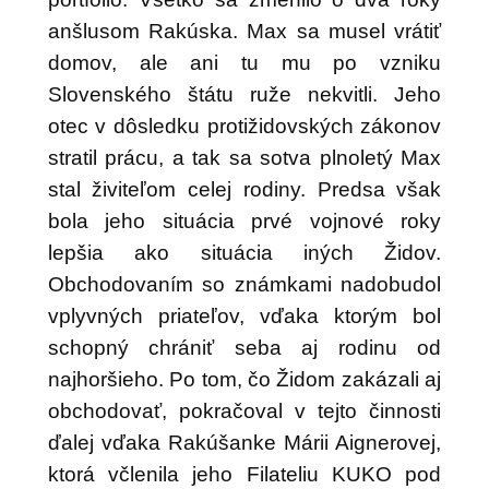
anšlusom Rakúska. Max sa musel vrátiť
domov, ale ani tu mu po vzniku
Slovenského štátu ruže nekvitli. Jeho
otec v dôsledku protižidovských zákonov
stratil prácu, a tak sa sotva plnoletý Max
stal živiteľom celej rodiny. Predsa však
bola jeho situácia prvé vojnové roky
lepšia ako situácia iných Židov.
Obchodovaním so známkami nadobudol
vplyvných priateľov, vďaka ktorým bol
schopný chrániť seba aj rodinu od
najhoršieho. Po tom, čo Židom zakázali aj
obchodovať, pokračoval v tejto činnosti
ďalej vďaka Rakúšanke Márii Aignerovej,
ktorá včlenila jeho Filateliu KUKO pod