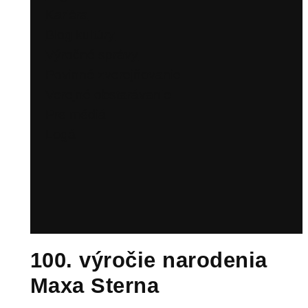
Kariéra
Blog kultúry
Výročné správy
Povinné zverejňovanie
Verejné obstarávanie
Pre médiá
Logá
100. výročie narodenia
Maxa Sterna