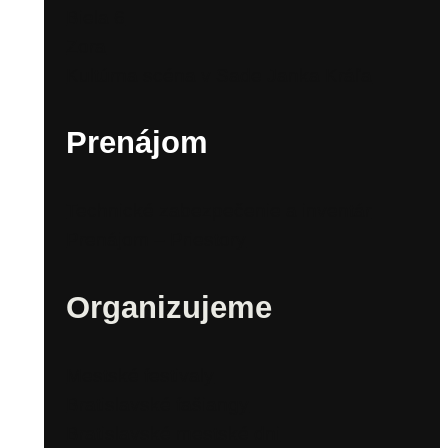
Biela 6
Zora
Kultúrna scéna v Sade Janka Kráľa
Prenájom
Technické zabezpečenie a inventár
Prenájom – Priestory
Organizujeme
Mestské festivaly
Bratislavské fašiangy
Bratislavské mestské dni