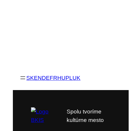
SK
EN
DE
FR
HU
PL
UK
Spolu tvoríme
kultúrne mesto