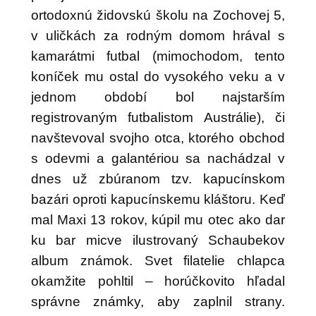
ortodoxnú židovskú školu na Zochovej 5,
v uličkách za rodným domom hrával s
kamarátmi futbal (mimochodom, tento
koníček mu ostal do vysokého veku a v
jednom období bol najstarším
registrovaným futbalistom Austrálie), či
navštevoval svojho otca, ktorého obchod
s odevmi a galantériou sa nachádzal v
dnes už zbúranom tzv. kapucínskom
bazári oproti kapucínskemu kláštoru. Keď
mal Maxi 13 rokov, kúpil mu otec ako dar
ku bar micve ilustrovaný Schaubekov
album známok. Svet filatelie chlapca
okamžite pohltil – horúčkovito hľadal
správne známky, aby zaplnil strany.