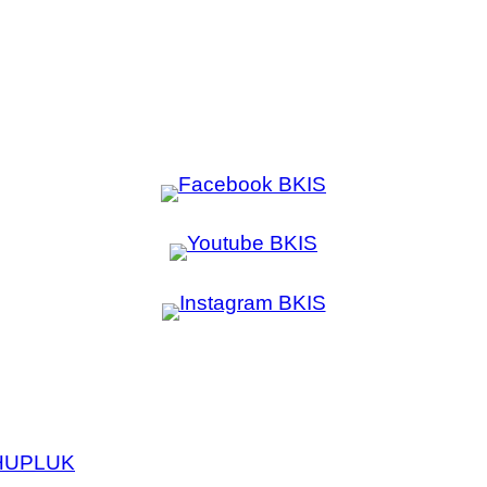
HU
PL
UK