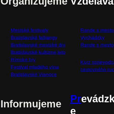
Organizujeme
Vzdeláv
Mestské festivaly
Rande s mest
Bratislavské fašiangy
Vychádzky
Bratislavské mestské dni
Rande s mesto
Bratislavské kultúrne leto
Rímske hry
Kurz sprievodc
Festival mladého vína
cestovného ru
Bratislavské Vianoce
Pr
evádz
Informujeme
e