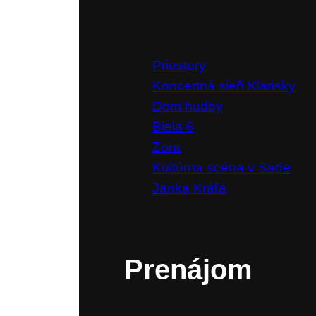
Priestory
Koncertná sieň Klarisky
Dom hudby
Biela 6
Zora
Kultúrna scéna v Sade
Janka Kráľa
Prenájom