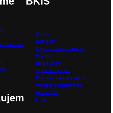
ame
BKIS
om
O nás
Kontakty
m Podcast
Organizačná štruktúra
Kariéra
a
Blog kultúry
chu
Výročné správy
Povinné zverejňovanie
Verejné obstarávanie
Pre médiá
kujem
Logá