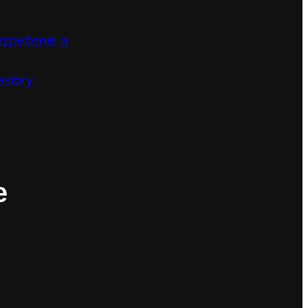
ezpečenie a
estory
e