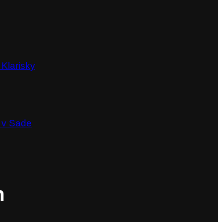
 Klarisky
 v Sade
m