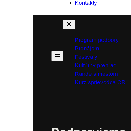
Kontakty
Program podpory
Prenájom
Festivaly
Kultúrny prehľad
Rande s mestom
Kurz sprievodca CR