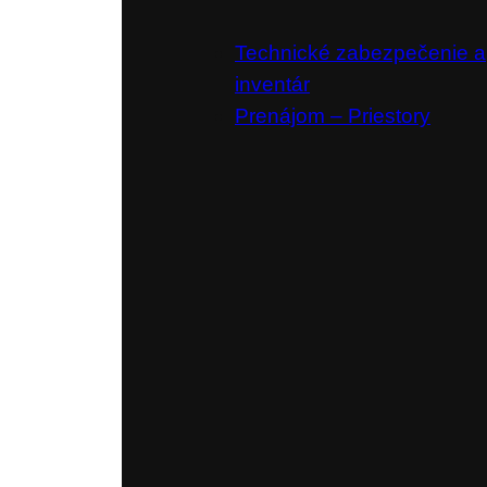
Technické zabezpečenie a
inventár
Prenájom – Priestory