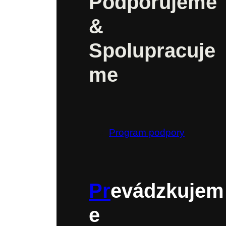
Podporujeme
&
Spolupracuje
me
Program podpory
Pr
evádzkujem
e