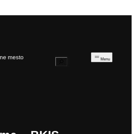
Vyhľadávanie
rne mesto
Menu