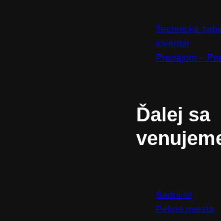
Technické zab
inventár
Prenájom – Pri
Ďalej sa
venujem
Sadni si!
Pekné miesta