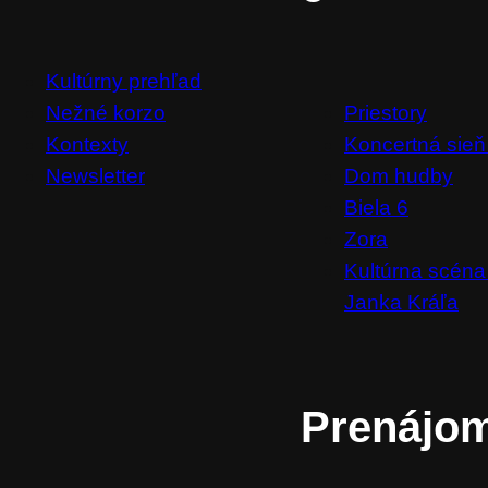
Kultúrny prehľad
Priestory
Nežné korzo
Koncertná sieň
Kontexty
Dom hudby
Newsletter
Biela 6
Zora
Kultúrna scéna
Janka Kráľa
Prenájo