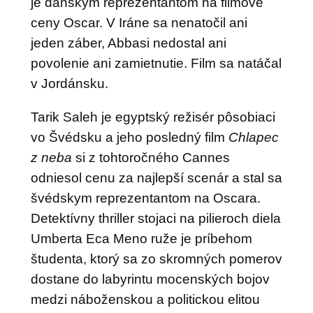
je dánskym reprezentantom na filmové
ceny Oscar. V Iráne sa nenatočil ani
jeden záber, Abbasi nedostal ani
povolenie ani zamietnutie. Film sa natáčal
v Jordánsku.
Tarik Saleh je egyptský režisér pôsobiaci
vo Švédsku a jeho posledný film
Chlapec
z neba
si z tohtoročného Cannes
odniesol cenu za najlepší scenár a stal sa
švédskym reprezentantom na Oscara.
Detektívny thriller stojaci na pilieroch diela
Umberta Eca Meno ruže
je príbehom
študenta, ktorý sa zo skromných pomerov
dostane do labyrintu mocenských bojov
medzi náboženskou a politickou elitou