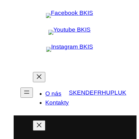
SK
EN
DE
FR
HU
PL
UK
O nás
Kontakty