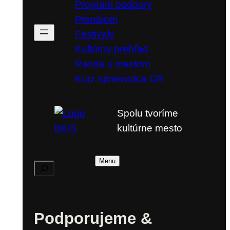
Program podpory
Prenájom
Festivaly
Kultúrny prehľad
Rande s mestom
Kurz sprievodca CR
Spolu tvoríme
kultúrne mesto
Vyhľadávanie
Menu
Podporujeme &