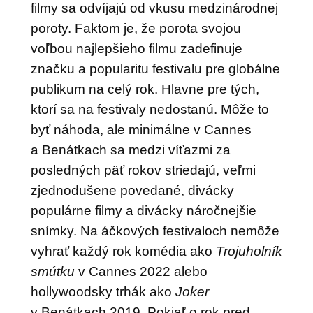
filmy sa odvíjajú od vkusu medzinárodnej
poroty. Faktom je, že porota svojou
voľbou najlepšieho filmu zadefinuje
značku a popularitu festivalu pre globálne
publikum na celý rok. Hlavne pre tých,
ktorí sa na festivaly nedostanú. Môže to
byť náhoda, ale minimálne v Cannes
a Benátkach sa medzi víťazmi za
posledných päť rokov striedajú, veľmi
zjednodušene povedané, divácky
populárne filmy a divácky náročnejšie
snímky. Na áčkových festivaloch nemôže
vyhrať každý rok komédia ako
Trojuholník
smútku
v Cannes 2022 alebo
hollywoodsky trhák ako
Joker
v Benátkach 2019. Pokiaľ o rok pred