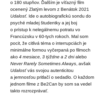
o 180 stupňov. Ďalším je víťazný film
ocenený Zlatým levom z Benátok 2021
Udalosť.
Ide o autobiografickú sondu do
psyché mladej študentky a jej boj
o prístup k nelegálnemu potratu vo
Francúzsku v 60-tych rokoch. Mal som
pocit, že citlivá téma o interrupciách je
minimálne formou vyčerpaná po filmoch
ako
4 mesiace, 3 týždne a 2 dni
alebo
Never Rarely Sometimes Always
, avšak
Udalosť
vás svojou autenticitou
a jemnosťou pritlačí o sedadlo. O každom
jednom filme z Be2Can by som sa vedel
takto rozrozprávať.