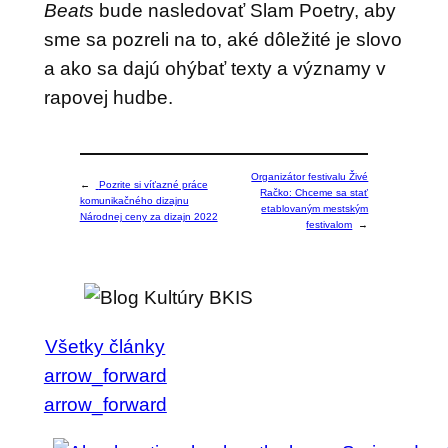
Beats
bude nasledovať Slam Poetry, aby
sme sa pozreli na to, aké dôležité je slovo
a ako sa dajú ohýbať texty a významy v
rapovej hudbe.
Organizátor festivalu Živé
←
Pozrite si víťazné práce
Račko: Chceme sa stať
komunikačného dizajnu
etablovaným mestským
Národnej ceny za dizajn 2022
festivalom
→
Všetky články
arrow_forward
arrow_forward