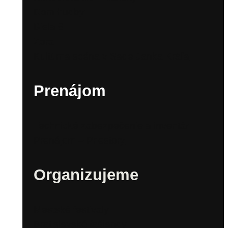
Dom hudby
Biela 6
Zora
Kultúrna scéna v Sade Janka Kráľa
Prenájom
Technické zabezpečenie a inventár
Prenájom – Priestory
Organizujeme
Mestské festivaly
Bratislavské fašiangy