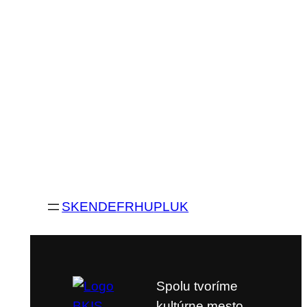
SK
EN
DE
FR
HU
PL
UK
Spolu tvoríme
kultúrne mesto