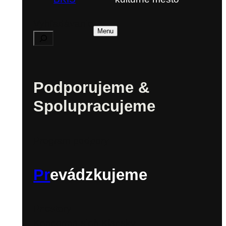
Vyhľadávanie
Menu
Podporujeme &
Spolupracujeme
Program podpory
Pr
evádzkujeme
Priestory
Koncertná sieň Klarisky