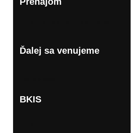
Prenájom
Technické zabezpečenie a inventár
Prenájom – Priestory
Ďalej sa venujeme
Sadni si!
Pekné miesta
BKIS
O nás
Kontakty