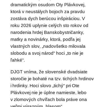
dramatickým osudom Oty Plávkovej,
ktorá v neustálych bojoch za pravdu
zostáva dych berúcou inšpiráciou. V
roku 2026 uplynie celých sto rokov od
narodenia hrdej Banskobystričanky,
matky a novinárky, ktorá, podľa jej
vlastných slov, „nadovšetko milovala
slobodu a svoj národ“ hoci „to nie je
ľahké“.
DJGT vníma, že slovenské dvadsiate
storočie je bohaté na tzv. tichých hrdinov
i hrdinky. Hoci slovo „tichý“ pri Ote
Plávkovej nie je úplne namieste, lebo
v zlomových chvíľach bola práve ona
veľmi výrazným „hlasom“