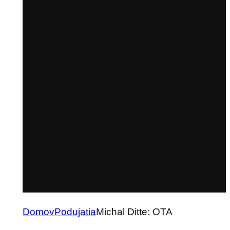
Organizačná štruktúra
Kariéra
Blog kultúry
Výročné správy
Povinné zverejňovanie
Verejné obstarávanie
Pre médiá
Logá
Domov
Podujatia
Michal Ditte: OTA