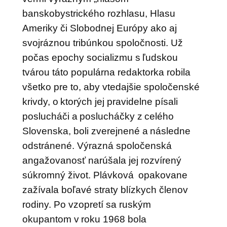
banskobystrického rozhlasu, Hlasu
Ameriky či Slobodnej Európy ako aj
svojráznou tribúnkou spoločnosti. Už
počas epochy socializmu s ľudskou
tvárou táto populárna redaktorka robila
všetko pre to, aby vtedajšie spoločenské
krivdy, o ktorých jej pravidelne písali
poslucháči a poslucháčky z celého
Slovenska, boli zverejnené a následne
odstránené. Výrazná spoločenská
angažovanosť narúšala jej rozvírený
súkromný život. Plávková opakovane
zažívala boľavé straty blízkych členov
rodiny. Po vzopretí sa ruským
okupantom v roku 1968 bola