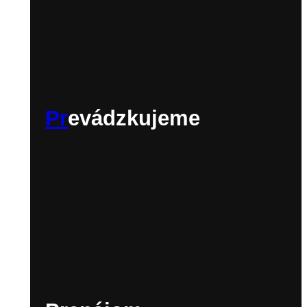
Rande s mestom Vychádzky
Rande s mestom Podcast
Kurz sprievodca cestovného ruchu
Pr
evádzkujeme
Priestory
Koncertná sieň Klarisky
Dom hudby
Biela 6
Zora
Kultúrna scéna v Sade Janka Kráľa