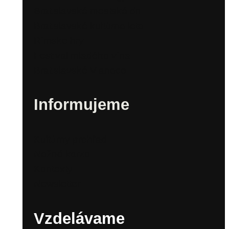
Bratislavské mestské dni
Bratislavské kultúrne leto
Rímske hry
Festival mladého vína
Bratislavské Vianoce
Informujeme
Kultúrny prehľad
Nežné korzo
Kontexty
Newsletter
Vzdelávame