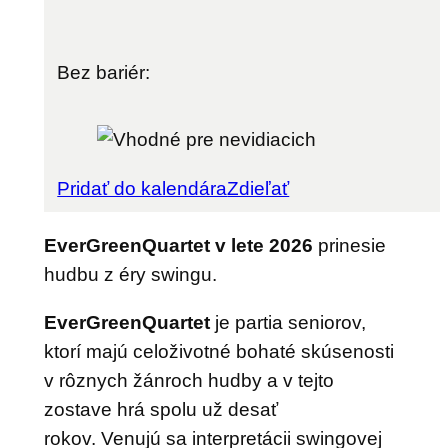
Bez bariér:
Pridať do kalendára
Zdieľať
EverGreenQuartet v lete 2026
prinesie
hudbu z éry swingu.
EverGreenQuartet
je partia seniorov,
ktorí majú celoživotné bohaté skúsenosti
v rôznych žánroch hudby a v tejto
zostave hrá spolu už desať
rokov. Venujú sa interpretácii swingovej