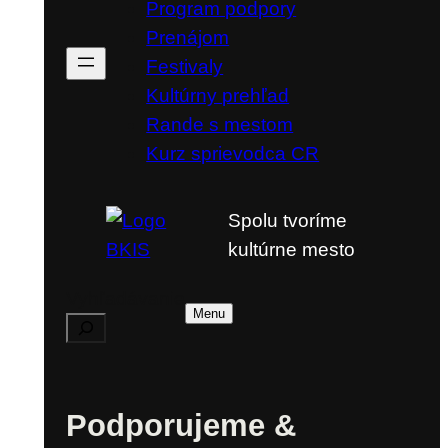
Program podpory
Prenájom
Festivaly
Kultúrny prehľad
Rande s mestom
Kurz sprievodca CR
Spolu tvoríme
kultúrne mesto
Vyhľadávanie
Menu
Podporujeme &