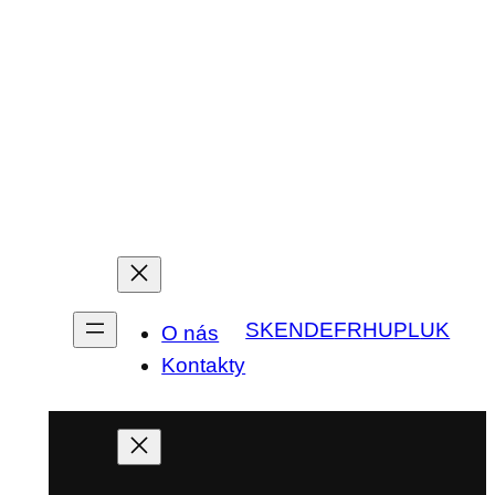
SK
EN
DE
FR
HU
PL
UK
O nás
Kontakty