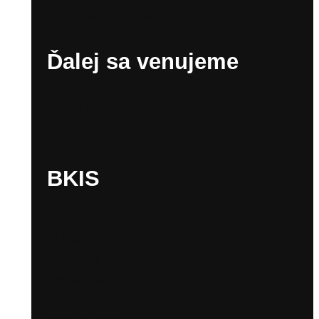
Prenájom – Priestory
Ďalej sa venujeme
Sadni si!
Pekné miesta
BKIS
O nás
Kontakty
Organizačná štruktúra
Kariéra