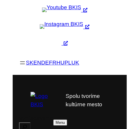
SK
EN
DE
FR
HU
PL
UK
Spolu tvoríme
kultúrne mesto
Vyhľadávanie
Menu