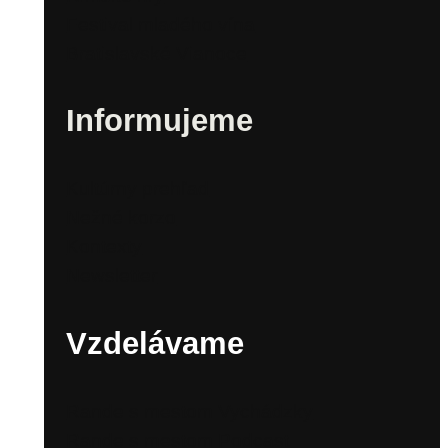
Festival mladého vína
Bratislavské Vianoce
Informujeme
Kultúrny prehľad
Nežné korzo
Kontexty
Newsletter
Vzdelávame
Rande s mestom Vychádzky
Rande s mestom Podcast