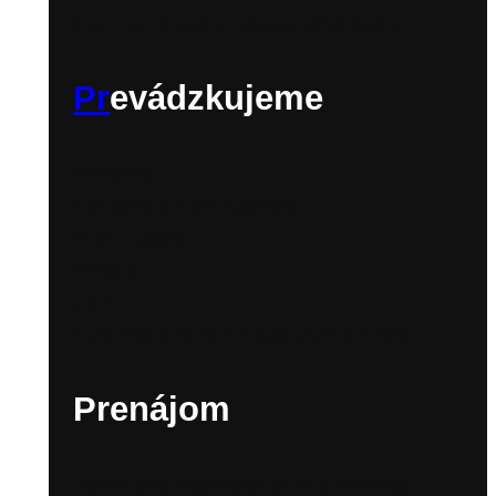
Kurz sprievodca cestovného ruchu
Pr
evádzkujeme
Priestory
Koncertná sieň Klarisky
Dom hudby
Biela 6
Zora
Kultúrna scéna v Sade Janka Kráľa
Prenájom
Technické zabezpečenie a inventár