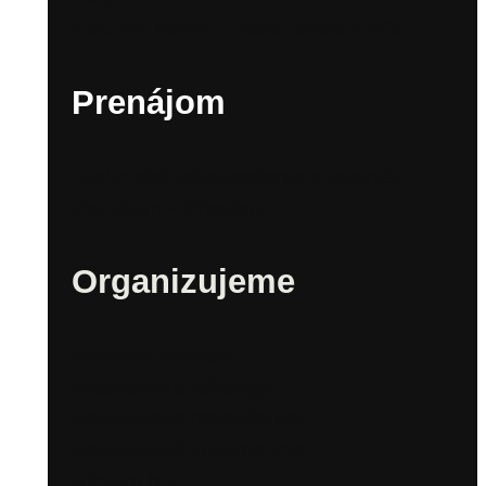
Kultúrna scéna v Sade Janka Kráľa
Prenájom
Technické zabezpečenie a inventár
Prenájom – Priestory
Organizujeme
Mestské festivaly
Bratislavské fašiangy
Bratislavské mestské dni
Bratislavské kultúrne leto
Rímske hry