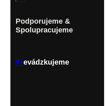
Podporujeme &
Spolupracujeme
Program podpory
Pr
evádzkujeme
Priestory
Koncertná sieň Klarisky
Dom hudby
Biela 6
Zora