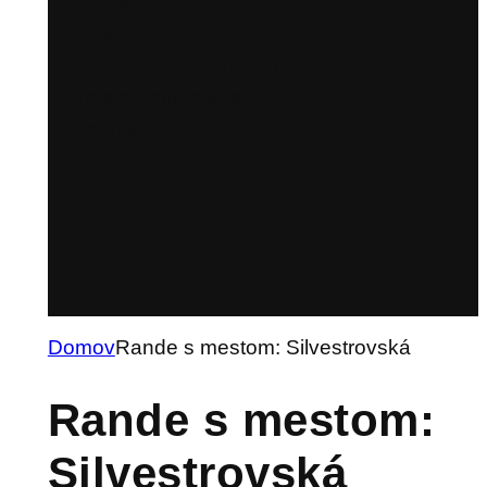
Blog kultúry
Výročné správy
Povinné zverejňovanie
Verejné obstarávanie
Pre médiá
Logá
Domov
Rande s mestom: Silvestrovská
Rande s mestom:
Silvestrovská