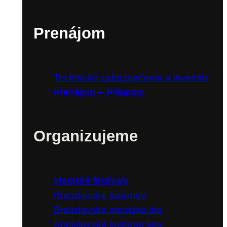
Kultúrna scéna v Sade Janka Kráľa
Prenájom
Technické zabezpečenie a inventár
Prenájom – Priestory
Organizujeme
Mestské festivaly
Bratislavské fašiangy