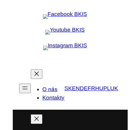
SK
EN
DE
FR
HU
PL
UK
O nás
Kontakty