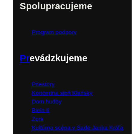
Podporujeme &
Spolupracujeme
Program podpory
Pr
evádzkujeme
Priestory
Koncertná sieň Klarisky
Dom hudby
Biela 6
Zora