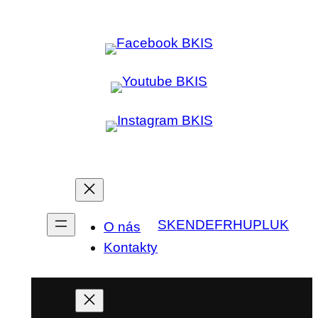
SK
EN
DE
FR
HU
PL
UK
O nás
Kontakty