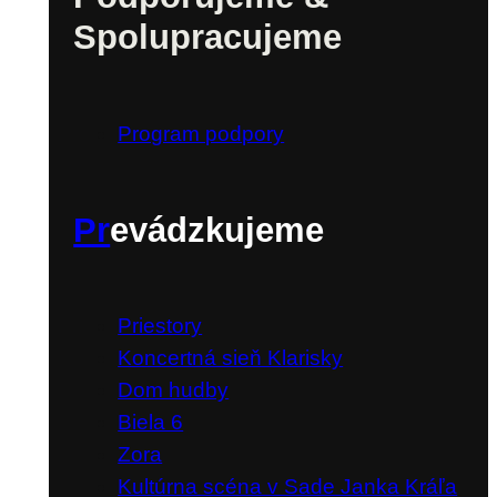
Spolupracujeme
Program podpory
Pr
evádzkujeme
Priestory
Koncertná sieň Klarisky
Dom hudby
Biela 6
Zora
Kultúrna scéna v Sade Janka Kráľa