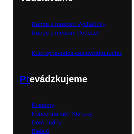
Rande s mestom Vychádzky
Rande s mestom Podcast
Kurz sprievodca cestovného ruchu
Pr
evádzkujeme
Priestory
Koncertná sieň Klarisky
Dom hudby
Biela 6