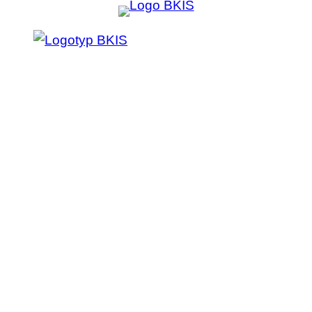
Prejsť
na
obsah