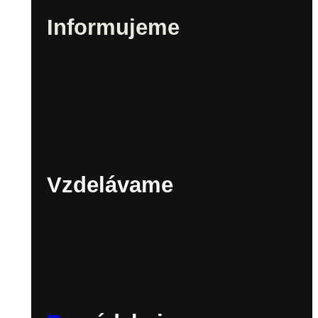
Informujeme
Kultúrny prehľad
Nežné korzo
Kontexty
Newsletter
Vzdelávame
Rande s mestom Vychádzky
Rande s mestom Podcast
Kurz sprievodca cestovného ruchu