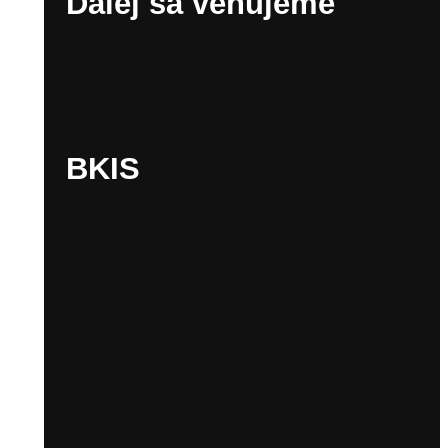
Ďalej sa venujeme
Sadni si!
Pekné miesta
BKIS
O nás
Kontakty
Organizačná štruktúra
Kariéra
Blog kultúry
Výročné správy
Povinné zverejňovanie