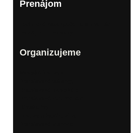
Prenájom
Technické zabezpečenie a inventár
Prenájom – Priestory
Organizujeme
Mestské festivaly
Bratislavské fašiangy
Bratislavské mestské dni
Bratislavské kultúrne leto
Rímske hry
Festival mladého vína
Bratislavské Vianoce