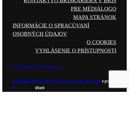
KONTAKTY
O BKIS
KARIÉRA V BKIS
PRE MÉDIÁ
LOGO
MAPA STRÁNOK
INFORMÁCIE O SPRACÚVANÍ
OSOBNÝCH ÚDAJOV
O COOKIES
VYHLÁSENIE O PRÍSTUPNOSTI
Fakturačné údaje nájdete tu →
v prac.
k
kb@si
ks.si
+421 917 761 613 od 9.00 do 15.00
dňoch
b