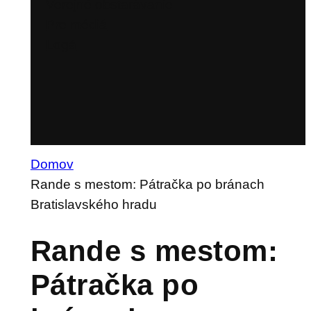
Verejné obstarávanie
Pre médiá
Logá
Domov
Rande s mestom: Pátračka po bránach
Bratislavského hradu
Rande s mestom:
Pátračka po