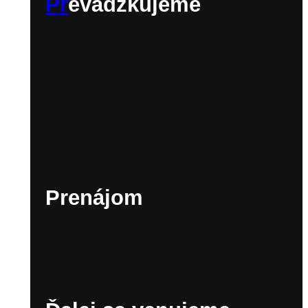
Pr
evádzkujeme
Priestory
Koncertná sieň Klarisky
Dom hudby
Biela 6
Zora
Kultúrna scéna v Sade Janka Kráľa
Prenájom
Technické zabezpečenie a inventár
Prenájom – Priestory