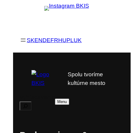
SK
EN
DE
FR
HU
PL
UK
Spolu tvoríme
kultúrne mesto
Vyhľadávanie
Menu