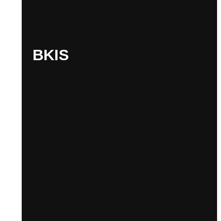
Sadni si!
Pekné miesta
BKIS
O nás
Kontakty
Organizačná štruktúra
Kariéra
Blog kultúry
Výročné správy
Povinné zverejňovanie
Verejné obstarávanie
Pre médiá