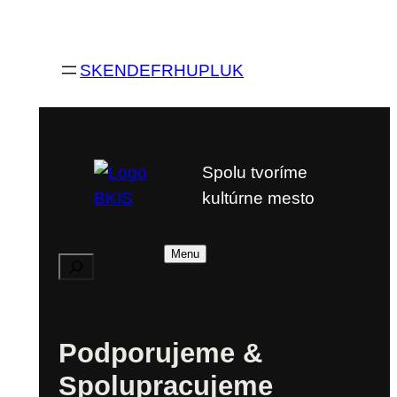
SK
EN
DE
FR
HU
PL
UK
Spolu tvoríme
kultúrne mesto
Vyhľadávanie
Menu
Podporujeme &
Spolupracujeme