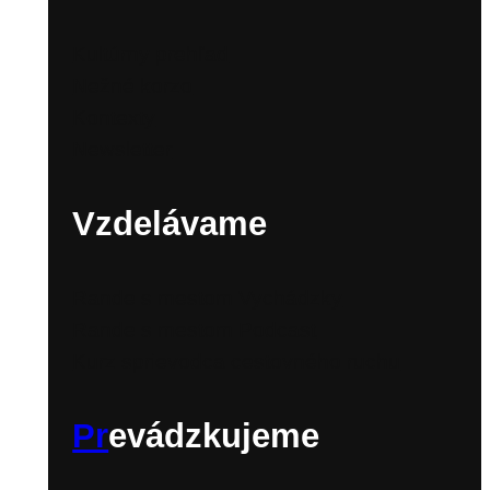
Kultúrny prehľad
Nežné korzo
Kontexty
Newsletter
Vzdelávame
Rande s mestom Vychádzky
Rande s mestom Podcast
Kurz sprievodca cestovného ruchu
Pr
evádzkujeme