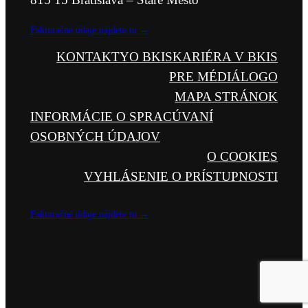
Fakturačné údaje nájdete tu →
KONTAKTY
O BKIS
KARIÉRA V BKIS
PRE MÉDIÁ
LOGO
MAPA STRÁNOK
INFORMÁCIE O SPRACÚVANÍ
OSOBNÝCH ÚDAJOV
O COOKIES
VYHLÁSENIE O PRÍSTUPNOSTI
Fakturačné údaje nájdete tu →
kb@si
ks.si
+421 917 761 613 od 9.00 do 15.00
v prac.
kb
dňoch