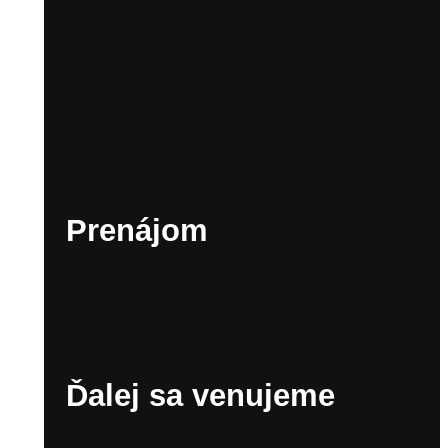
Priestory
Koncertná sieň Klarisky
Dom hudby
Biela 6
Zora
Kultúrna scéna v Sade Janka Kráľa
Prenájom
Technické zabezpečenie a inventár
Prenájom – Priestory
Ďalej sa venujeme