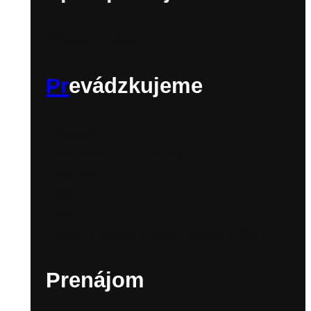
Program podpory
Pr
evádzkujeme
Priestory
Koncertná sieň Klarisky
Dom hudby
Biela 6
Zora
Kultúrna scéna v Sade Janka Kráľa
Prenájom