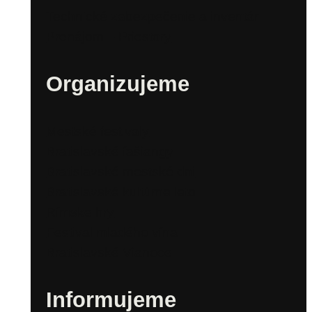
Technické zabezpečenie a inventár
Prenájom – Priestory
Organizujeme
Mestské festivaly
Bratislavské fašiangy
Bratislavské mestské dni
Bratislavské kultúrne leto
Rímske hry
Festival mladého vína
Bratislavské Vianoce
Informujeme