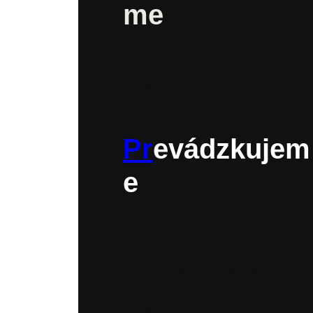
me
Program podpory
Pr
evádzkujem
e
Priestory
Koncertná sieň Klarisky
Dom hudby
Biela 6