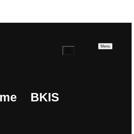
dca CR
Vyhľadávanie
Menu
ame
BKIS
ychádzky
O nás