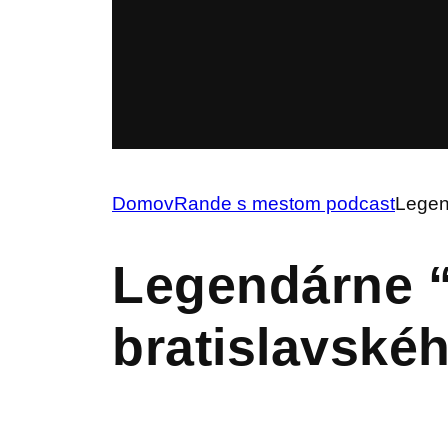
Domov
Rande s mestom podcast
Legen
Legendárne “
bratislavské