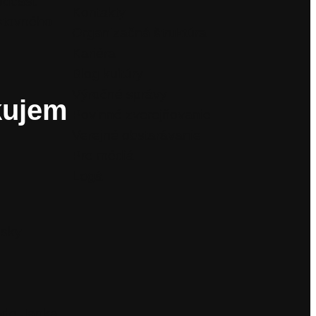
odcast
Kontakty
stovného
Organizačná štruktúra
Kariéra
Blog kultúry
Výročné správy
kujem
Povinné zverejňovanie
Verejné obstarávanie
Pre médiá
Logá
isky
ade Janka