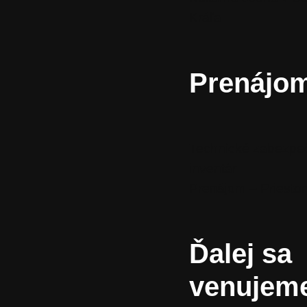
Kráľa
Prenájo
Technické zabezpe
inventár
Prenájom – Priestor
Ďalej sa
venujem