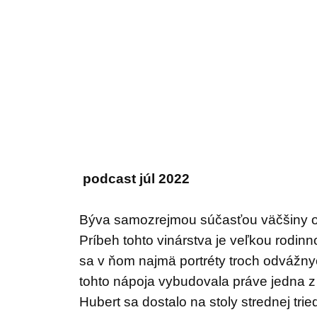
podcast júl 2022
Býva samozrejmou súčasťou väčšiny os
Príbeh tohto vinárstva je veľkou rodin
sa v ňom najmä portréty troch odvážnyc
tohto nápoja vybudovala práve jedna z
Hubert sa dostalo na stoly strednej trie