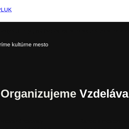
PL
UK
ivaly
Kultúrny prehľad
Rande s mestom
Kurz sprievo
ríme kultúrne mesto
Organizujeme
Vzdeláv
Mestské festivaly
Rande s mestom V