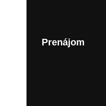
Zora
Kultúrna scéna v Sade Janka
Kráľa
Prenájom
Technické zabezpečenie a
inventár
Prenájom – Priestory