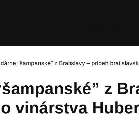
Sadni si!
Pekné miesta
dárne “šampanské” z Bratislavy – príbeh bratislavsk
šampanské” z Brat
ho vinárstva Huber