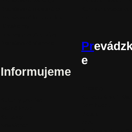
Bratislavské fašiangy
Rande s mestom P
Bratislavské mestské dni
Kurz sprievodca ce
Bratislavské kultúrne leto
ruchu
Rímske hry
Festival mladého vína
Pr
evádz
Bratislavské Vianoce
e
Informujeme
Priestory
Koncertná sieň Klar
Kultúrny prehľad
Dom hudby
Nežné korzo
Biela 6
Kontexty
Zora
Newsletter
Kultúrna scéna v S