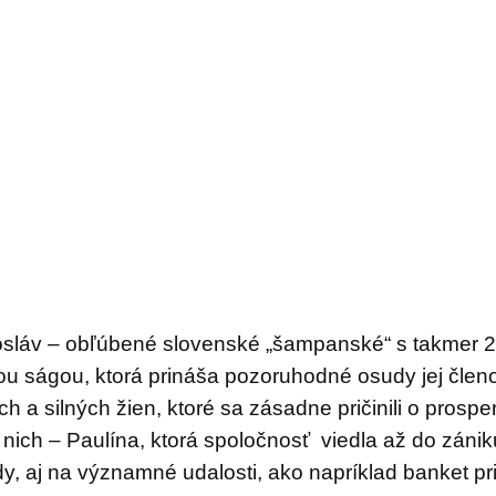
láv – obľúbené slovenské „šampanské“ s takmer 20
nou ságou, ktorá prináša pozoruhodné osudy jej členo
h a silných žien, ktoré sa zásadne pričinili o pros
 nich – Paulína, ktorá spoločnosť viedla až do zán
dy, aj na významné udalosti, ako napríklad banket pri 