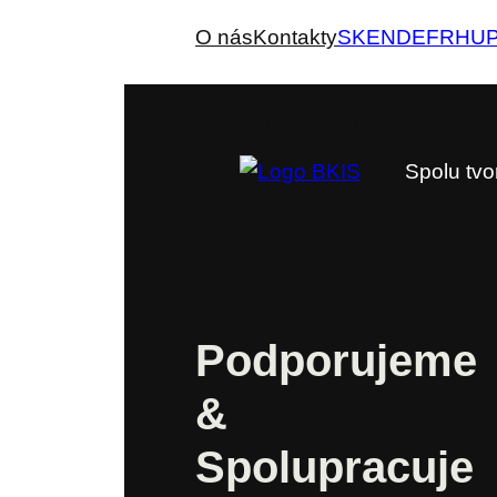
O nás
Kontakty
SK
EN
DE
FR
HU
Program podpory
Prenájom
Fest
Spolu tvo
Podporujeme
&
Spolupracuje