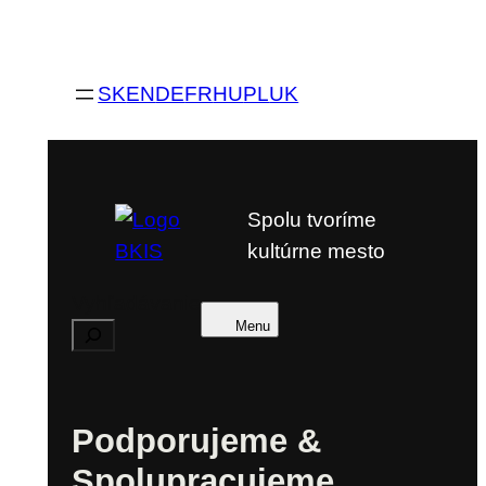
SK
EN
DE
FR
HU
PL
UK
Spolu tvoríme
kultúrne mesto
Vyhľadávanie
Menu
Podporujeme &
Spolupracujeme