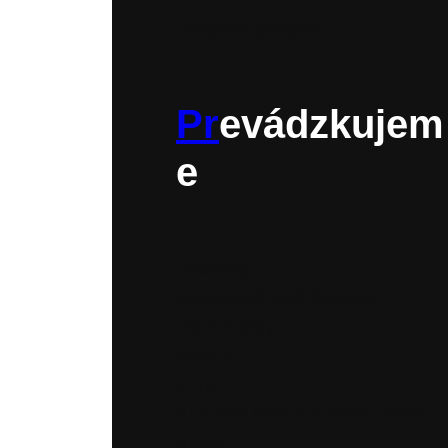
Program podpory
Pr
evádzkujem
e
Priestory
Koncertná sieň Klarisky
Dom hudby
Biela 6
Zora
Kultúrna scéna v Sade Janka
Kráľa