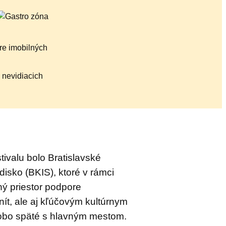
ivalu bolo Bratislavské
disko (BKIS), ktoré v rámci
ý priestor podpore
nít, ale aj kľúčovým kultúrnym
dobo späté s hlavným mestom.