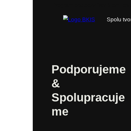
Program podpory
Prenájom
Fest
Spolu tvo
Podporujeme
&
Spolupracuje
me