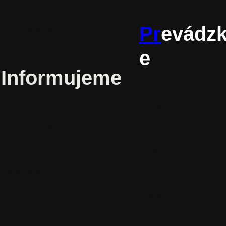
Rímske hry
Festival mladého vína
Pr
evádz
Bratislavské Vianoce
e
Informujeme
Priestory
Koncertná sieň Klar
Kultúrny prehľad
Dom hudby
Nežné korzo
Biela 6
Kontexty
Zora
Newsletter
Kultúrna scéna v S
Kráľa