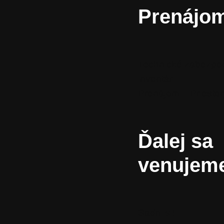
Prenájo
Technické zabezpe
inventár
Prenájom – Priestor
Ďalej sa
venujem
Sadni si!