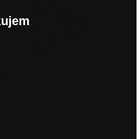
Blog kultúry
Výročné správy
kujem
Povinné zverejňovanie
Verejné obstarávanie
Pre médiá
Logá
isky
ade Janka