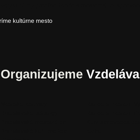
ivaly
Kultúrny prehľad
Rande s mestom
Kurz sprievo
ríme kultúrne mesto
Organizujeme
Vzdeláv
Mestské festivaly
Rande s mestom V
Bratislavské fašiangy
Rande s mestom P
Bratislavské mestské dni
Kurz sprievodca ce
Bratislavské kultúrne leto
ruchu