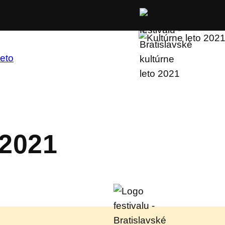
Pekné miesta
leto
 2021