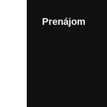
Prenájom
Technické zabezpečenie a
inventár
Prenájom – Priestory