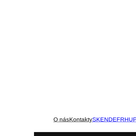
O nás
Kontakty
SK
EN
DE
FR
HU