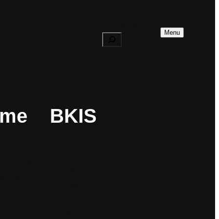
dca CR
Vyhľadávanie
Menu
ame
BKIS
ychádzky
O nás
odcast
Kontakty
stovného
Organizačná štruktúra
Kariéra