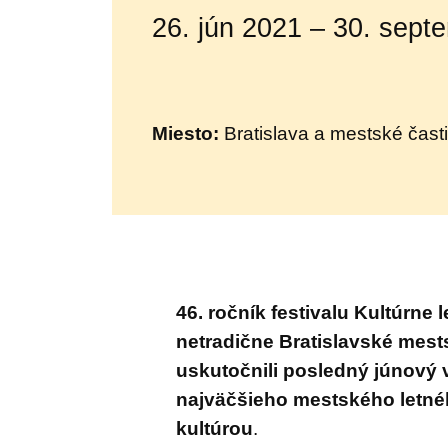
26. jún 2021 – 30. sept
Miesto:
Bratislava a mestské časti
46. ročník festivalu Kultúrne l
netradične Bratislavské mests
uskutočnili posledný júnový 
najväčšieho mestského letného
kultúrou
.