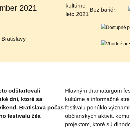
ember 2021
Bez bariér:
 Bratislavy
eto odštartovali
Hlavným dramaturgom fest
ké dni, ktoré sa
kultúrne a informačné stre
víkend. Bratislava počas
festivalu ponúklo významn
 festivalu žila
občianskych aktivít, komu
projektom, ktoré sú dlho