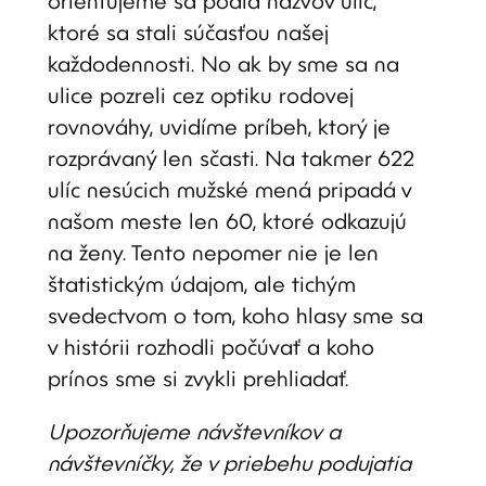
orientujeme sa podľa názvov ulíc,
ktoré sa stali súčasťou našej
každodennosti. No ak by sme sa na
ulice pozreli cez optiku rodovej
rovnováhy, uvidíme príbeh, ktorý je
rozprávaný len sčasti. Na takmer 622
ulíc nesúcich mužské mená pripadá v
našom meste len 60, ktoré odkazujú
na ženy. Tento nepomer nie je len
štatistickým údajom, ale tichým
svedectvom o tom, koho hlasy sme sa
v histórii rozhodli počúvať a koho
prínos sme si zvykli prehliadať.
Upozorňujeme návštevníkov a
návštevníčky, že v priebehu podujatia