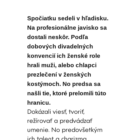
Spočiatku sedeli v hľadisku.
Na profesionálne javisko sa
dostali neskôr. Podľa
dobových divadelných
konvencií ich ženské role
hrali muži, alebo chlapci
prezlečení v ženských
kostýmoch. No predsa sa
našli tie, ktoré prelomili túto
hranicu.
Dokázali viesť, tvoriť,
režírovať a predvádzať
umenie. No predovšetkým
ich talent a charizma