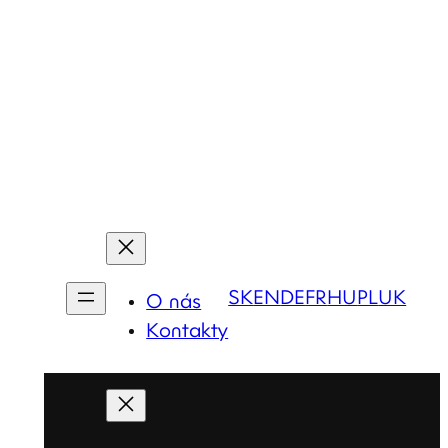
SK
EN
DE
FR
HU
PL
UK
O nás
Kontakty