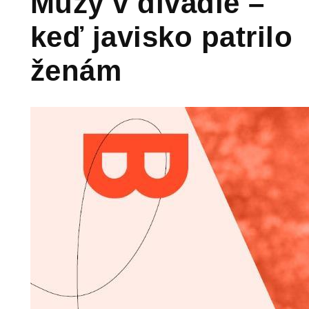
Múzy v divadle –
keď javisko patrilo
ženám