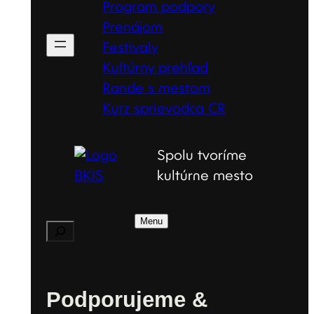
Program podpory
Prenájom
Festivaly
Kultúrny prehľad
Rande s mestom
Kurz sprievodca CR
Spolu tvoríme
kultúrne mesto
Vyhľadávanie
Menu
Podporujeme &