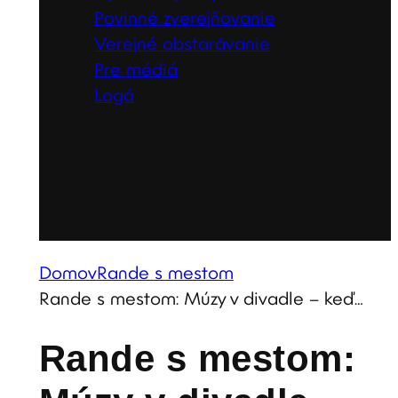
Povinné zverejňovanie
Verejné obstarávanie
Pre médiá
Logá
Domov
Rande s mestom
Rande s mestom: Múzy v divadle – keď…
Rande s mestom: