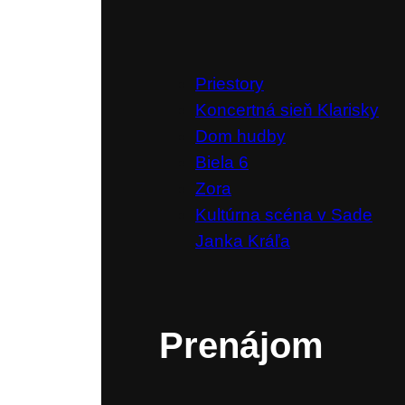
Priestory
Koncertná sieň Klarisky
Dom hudby
Biela 6
Zora
Kultúrna scéna v Sade
Janka Kráľa
Prenájom