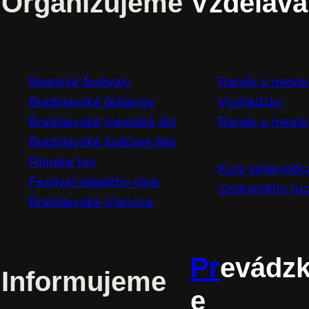
Organizujeme
Vzdeláv
Mestské festivaly
Rande s mest
Bratislavské fašiangy
Vychádzky
Bratislavské mestské dni
Rande s mesto
Bratislavské kultúrne leto
Rímske hry
Kurz sprievodc
Festival mladého vína
cestovného ru
Bratislavské Vianoce
Pr
evádz
Informujeme
e