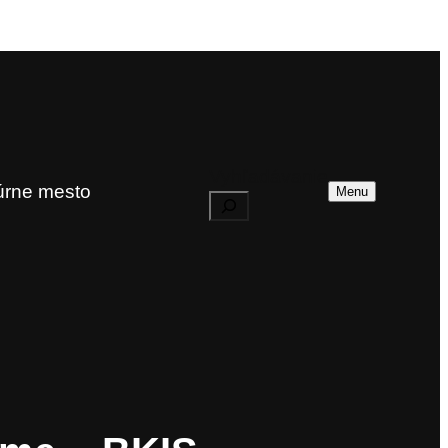
Vyhľadávanie
túrne mesto
Menu