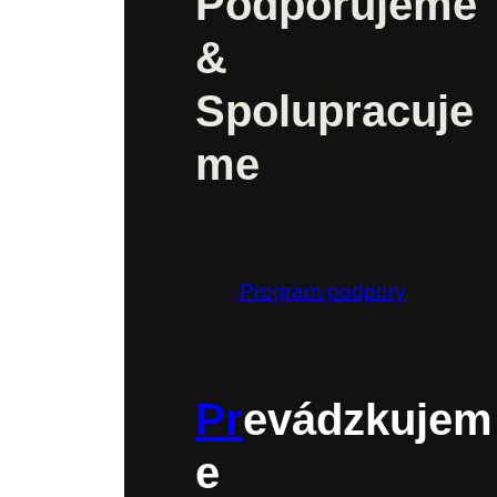
Podporujeme
&
Spolupracuje
me
Program podpory
Pr
evádzkujem
e