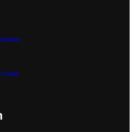
 Klarisky
 v Sade
m