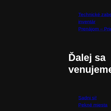
Technické zab
inventár
Prenájom – Pri
Ďalej sa
venujem
Sadni si!
Pekné miesta