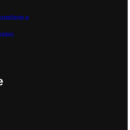
ezpečenie a
estory
e