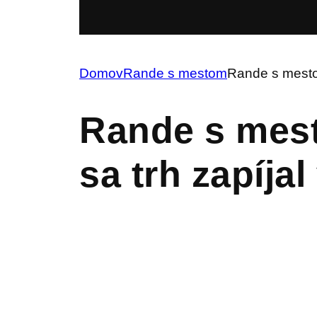
Domov
Rande s mestom
Rande s mesto
Rande s mes
sa trh zapíja