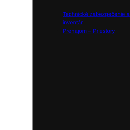
Technické zabezpečenie a
inventár
Prenájom – Priestory