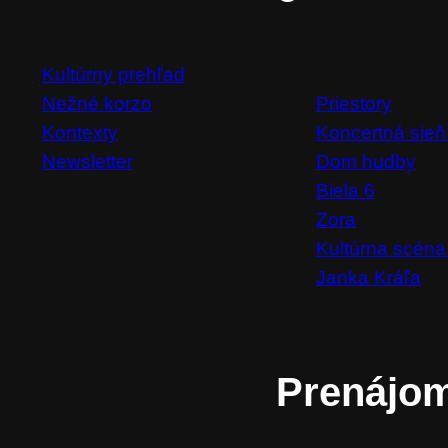
Kultúrny prehľad
Priestory
Nežné korzo
Koncertná sieň
Kontexty
Dom hudby
Newsletter
Biela 6
Zora
Kultúrna scéna
Janka Kráľa
Prenájo