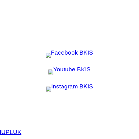
HU
PL
UK