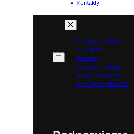
Kontakty
Program podpory
Prenájom
Festivaly
Kultúrny prehľad
Rande s mestom
Kurz sprievodca CR