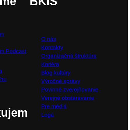
ame
BKIS
om
O nás
Kontakty
m Podcast
Organizačná štruktúra
Kariéra
a
Blog kultúry
chu
Výročné správy
Povinné zverejňovanie
Verejné obstarávanie
Pre médiá
kujem
Logá