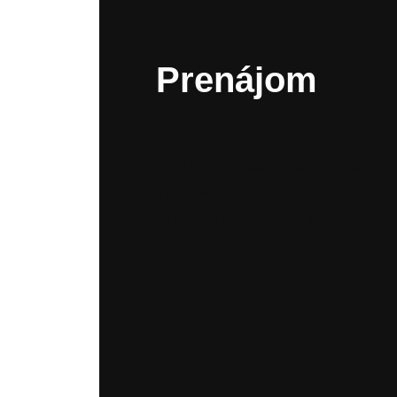
Prenájom
Technické zabezpečenie a
inventár
Prenájom – Priestory