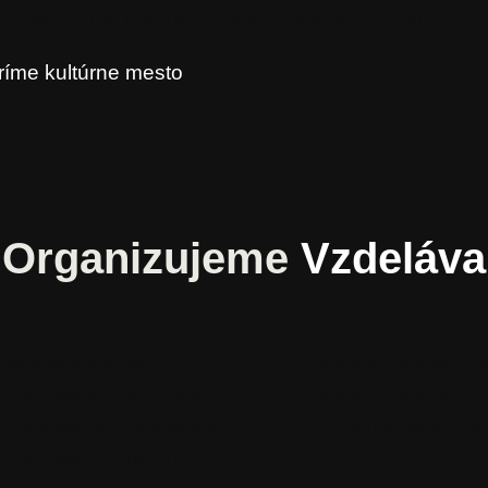
ivaly
Kultúrny prehľad
Rande s mestom
Kurz sprievo
ríme kultúrne mesto
Organizujeme
Vzdeláv
Mestské festivaly
Rande s mestom V
Bratislavské fašiangy
Rande s mestom P
Bratislavské mestské dni
Kurz sprievodca ce
Bratislavské kultúrne leto
ruchu