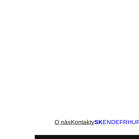
O nás
Kontakty
SK
EN
DE
FR
HU