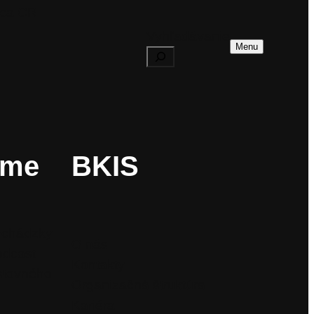
dca CR
Vyhľadávanie
Menu
ame
BKIS
ychádzky
O nás
odcast
Kontakty
stovného
Organizačná štruktúra
Kariéra