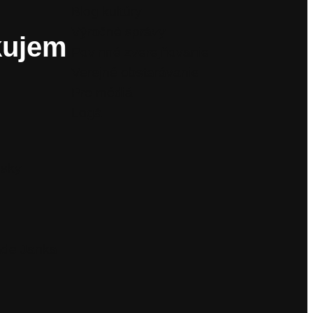
Blog kultúry
Výročné správy
kujem
Povinné zverejňovanie
Verejné obstarávanie
Pre médiá
Logá
isky
ade Janka