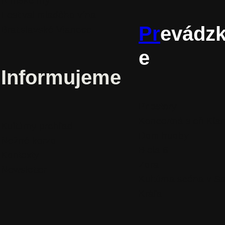
Rímske hry
Festival mladého vína
Pr
evádz
Bratislavské Vianoce
e
Informujeme
Priestory
Koncertná sieň Klar
Kultúrny prehľad
Dom hudby
Nežné korzo
Biela 6
Kontexty
Zora
Newsletter
Kultúrna scéna v S
Kráľa