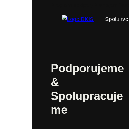
Program podpory
Prenájom
Fest
Spolu tvo
Podporujeme
&
Spolupracuje
me