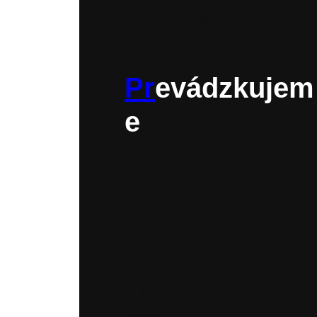
Program podpory
Pr
evádzkujem
e
Priestory
Koncertná sieň Klarisky
Dom hudby
Biela 6
Zora
Kultúrna scéna v Sade Janka
Kráľa