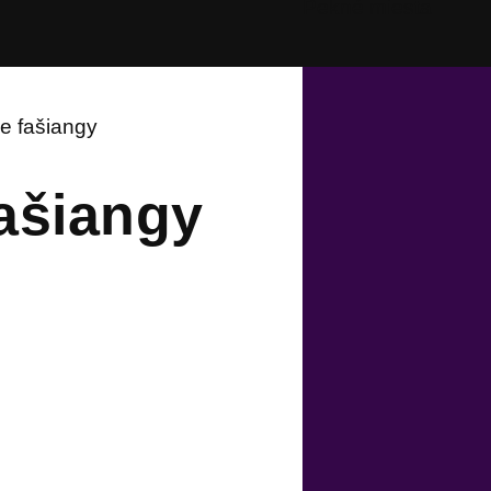
Pekné miesta
e fašiangy
ašiangy