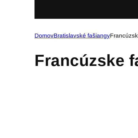
Domov
Bratislavské fašiangy
Francúzsk
Francúzske f