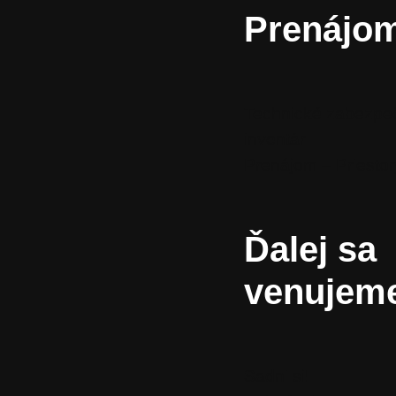
Prenájo
Technické zabezpe
inventár
Prenájom – Priestor
Ďalej sa
venujem
Sadni si!