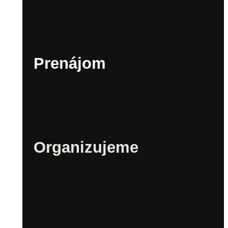
Zora
Kultúrna scéna v Sade Janka Kráľa
Prenájom
Technické zabezpečenie a inventár
Prenájom – Priestory
Organizujeme
Mestské festivaly
Bratislavské fašiangy
Bratislavské mestské dni
Bratislavské kultúrne leto