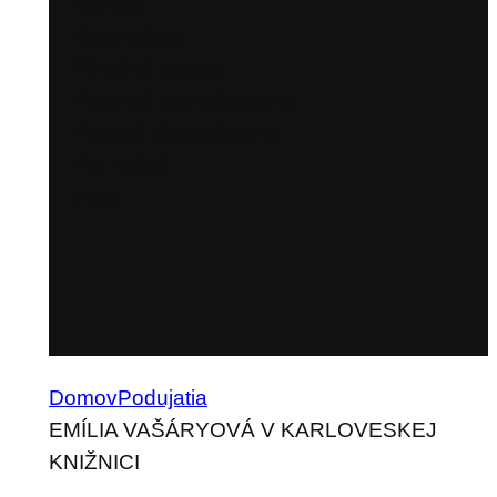
Kariéra
Blog kultúry
Výročné správy
Povinné zverejňovanie
Verejné obstarávanie
Pre médiá
Logá
Domov
Podujatia
EMÍLIA VAŠÁRYOVÁ V KARLOVESKEJ
KNIŽNICI