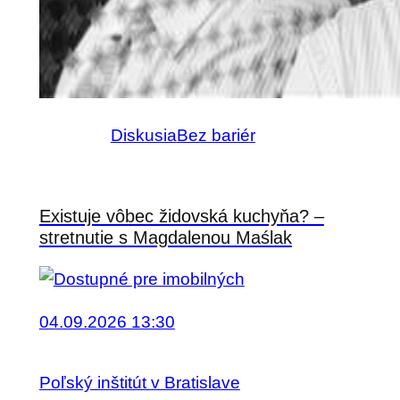
Diskusia
Bez bariér
Existuje vôbec židovská kuchyňa? –
stretnutie s Magdalenou Maślak
04.09.2026 13:30
Poľský inštitút v Bratislave