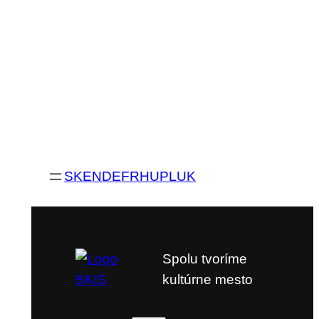
SK
EN
DE
FR
HU
PL
UK
Spolu tvoríme
kultúrne mesto
Vyhľadávanie