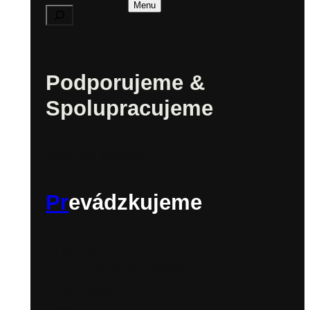
Menu
Podporujeme &
Spolupracujeme
Program podpory
Pr
evádzkujeme
Priestory
Koncertná sieň Klarisky
Dom hudby
Biela 6