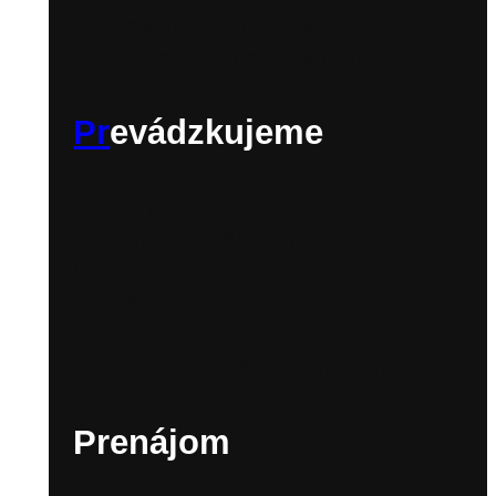
Rande s mestom Podcast
Kurz sprievodca cestovného ruchu
Pr
evádzkujeme
Priestory
Koncertná sieň Klarisky
Dom hudby
Biela 6
Zora
Kultúrna scéna v Sade Janka Kráľa
Prenájom