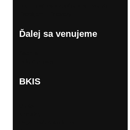
Technické zabezpečenie a inventár
Prenájom – Priestory
Ďalej sa venujeme
Sadni si!
Pekné miesta
BKIS
O nás
Kontakty
Organizačná štruktúra