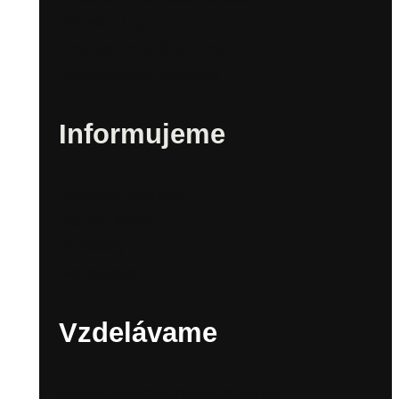
Rímske hry
Festival mladého vína
Bratislavské Vianoce
Informujeme
Kultúrny prehľad
Nežné korzo
Kontexty
Newsletter
Vzdelávame
Rande s mestom Vychádzky