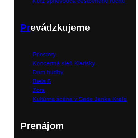
Kurz sprievodca cestovného ruchu
Pr
evádzkujeme
Priestory
Koncertná sieň Klarisky
Dom hudby
Biela 6
Zora
Kultúrna scéna v Sade Janka Kráľa
Prenájom