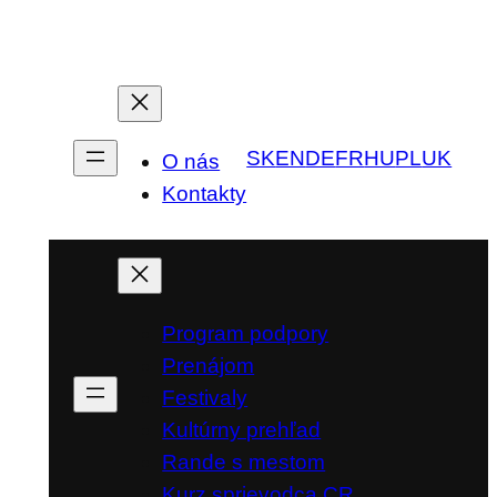
SK
EN
DE
FR
HU
PL
UK
O nás
Kontakty
Program podpory
Prenájom
Festivaly
Kultúrny prehľad
Rande s mestom
Kurz sprievodca CR