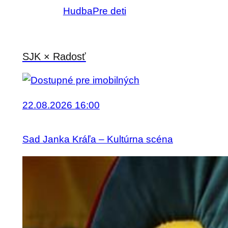
Hudba
Pre deti
SJK × Radosť
22.08.2026 16:00
Sad Janka Kráľa – Kultúrna scéna