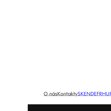
O nás
Kontakty
SK
EN
DE
FR
HU