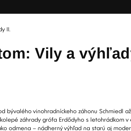
 II.
m: Vily a výhľady
od bývalého vinohradníckeho záhonu Schmiedl až 
veľkolepé záhrady grófa Erdődyho s letohrádkom v
ako odmena – nádherný výhľad na starú aj modern