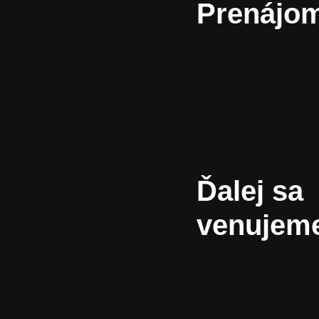
Prenájo
Technické zabezpe
inventár
Prenájom – Priesto
Ďalej sa
venujem
Sadni si!
Pekné miesta