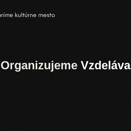
stivaly
Kultúrny prehľad
Rande s mestom
Kurz spri
oríme kultúrne mesto
Organizujeme
Vzdeláv
Mestské festivaly
Rande s mestom V
Bratislavské fašiangy
Rande s mestom P
Bratislavské mestské dni
Kurz sprievodca c
Bratislavské kultúrne leto
ruchu
Rímske hry