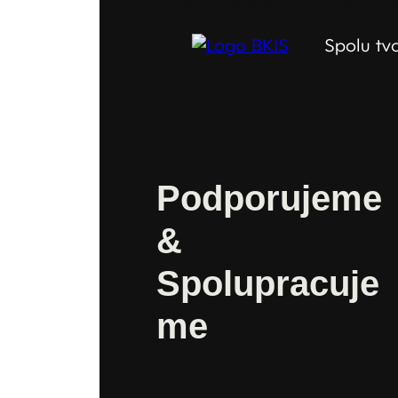
Program podpory
Prenájom
Fe
Spolu tv
Podporujeme
&
Spolupracuje
me