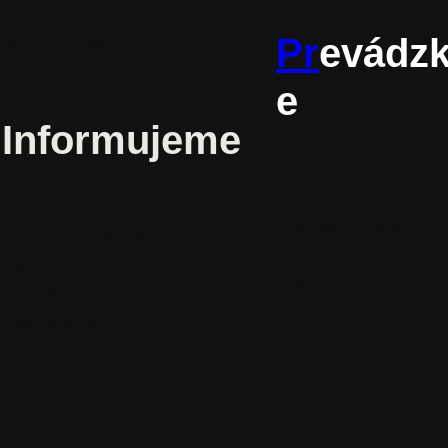
Festival mladého vína
Pr
evádz
Bratislavské Vianoce
e
Informujeme
Priestory
Koncertná sieň Kla
Kultúrny prehľad
Dom hudby
Nežné korzo
Biela 6
Kontexty
Zora
Newsletter
Kultúrna scéna v 
Kráľa