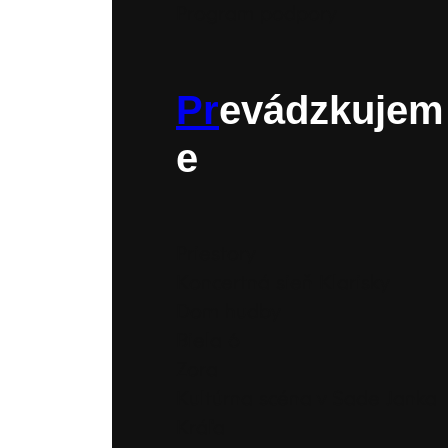
Program podpory
Pr
evádzkujem
e
Priestory
Koncertná sieň Klarisky
Dom hudby
Biela 6
Zora
Kultúrna scéna v Sade Janka
Kráľa