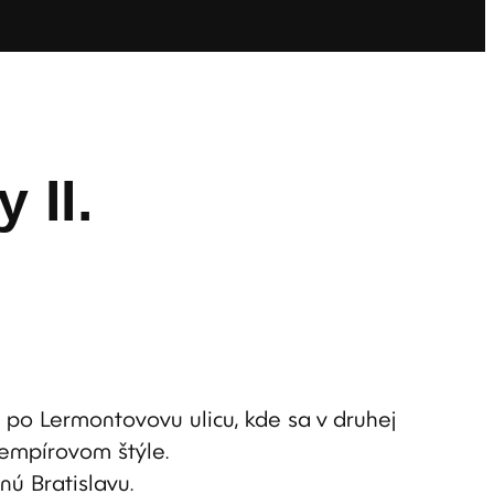
 II.
po Lermontovovu ulicu, kde sa v druhej
 empírovom štýle.
ú Bratislavu.