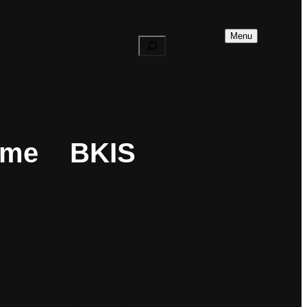
evodca CR
Vyhľadávanie
Menu
ame
BKIS
ychádzky
O nás
odcast
Kontakty
estovného
Organizačná štruktúra
Kariéra