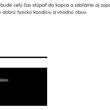
 bude celý čas stúpať do kopca a zdoláme aj zop
dobrú fyzickú kondíciu a vhodnú obuv.
dajov
.