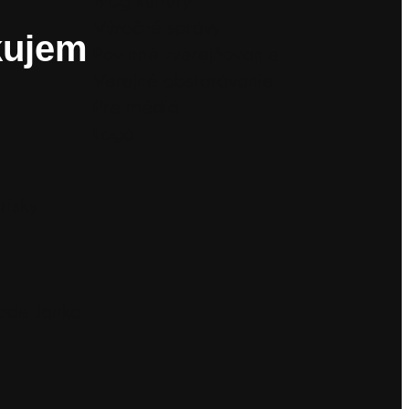
Blog kultúry
Výročné správy
kujem
Povinné zverejňovanie
Verejné obstarávanie
Pre médiá
Logá
risky
Sade Janka