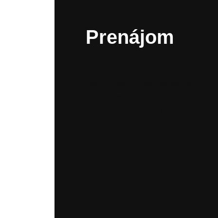
Prenájom
Technické zabezpečenie a
inventár
Prenájom – Priestory