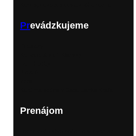
Kurz sprievodca cestovného ruchu
Pr
evádzkujeme
Priestory
Koncertná sieň Klarisky
Dom hudby
Biela 6
Zora
Kultúrna scéna v Sade Janka Kráľa
Prenájom
Technické zabezpečenie a inventár