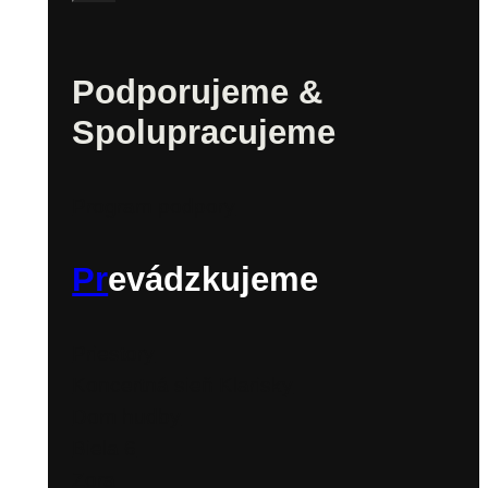
Podporujeme &
Spolupracujeme
Program podpory
Pr
evádzkujeme
Priestory
Koncertná sieň Klarisky
Dom hudby
Biela 6
Zora