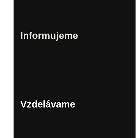
Festival mladého vína
Bratislavské Vianoce
Informujeme
Kultúrny prehľad
Nežné korzo
Kontexty
Newsletter
Vzdelávame
Rande s mestom Vychádzky
Rande s mestom Podcast