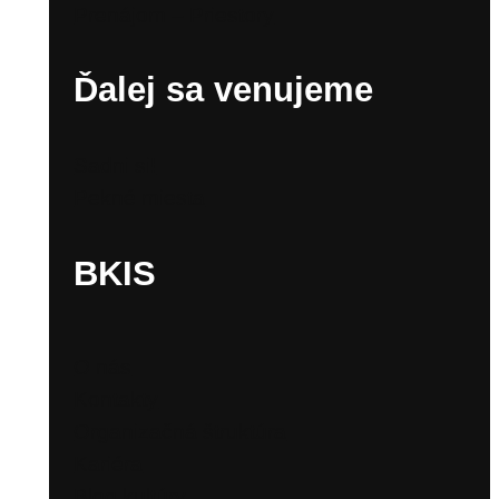
Prenájom – Priestory
Ďalej sa venujeme
Sadni si!
Pekné miesta
BKIS
O nás
Kontakty
Organizačná štruktúra
Kariéra
Blog kultúry