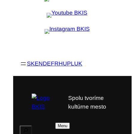
SK
EN
DE
FR
HU
PL
UK
Spolu tvoríme
kultúrne mesto
Vyhľadávanie
Menu