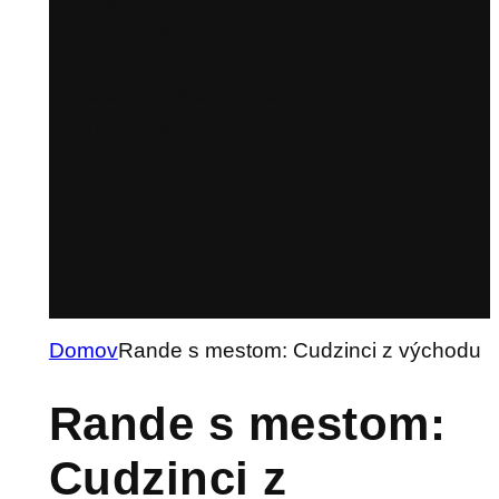
Výročné správy
Povinné zverejňovanie
Verejné obstarávanie
Pre médiá
Logá
Domov
Rande s mestom: Cudzinci z východu
Rande s mestom:
Cudzinci z