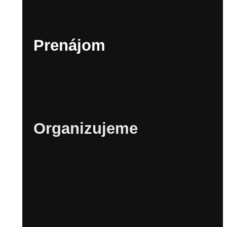
Kultúrna scéna v Sade Janka Kráľa
Prenájom
Technické zabezpečenie a inventár
Prenájom – Priestory
Organizujeme
Mestské festivaly
Bratislavské fašiangy
Bratislavské mestské dni
Bratislavské kultúrne leto
Rímske hry