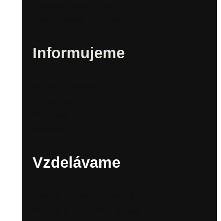
Festival mladého vína
Bratislavské Vianoce
Informujeme
Kultúrny prehľad
Nežné korzo
Kontexty
Newsletter
Vzdelávame
Rande s mestom Vychádzky
Rande s mestom Podcast