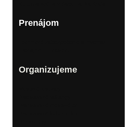
Kultúrna scéna v Sade Janka Kráľa
Prenájom
Technické zabezpečenie a inventár
Prenájom – Priestory
Organizujeme
Mestské festivaly
Bratislavské fašiangy
Bratislavské mestské dni
Bratislavské kultúrne leto
Rímske hry