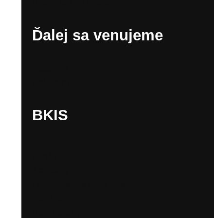
Prenájom – Priestory
Ďalej sa venujeme
Sadni si!
Pekné miesta
BKIS
O nás
Kontakty
Organizačná štruktúra
Kariéra
Blog kultúry