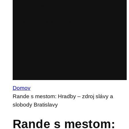
Výročné správy
Povinné zverejňovanie
Verejné obstarávanie
Pre médiá
Logá
Domov
Rande s mestom: Hradby – zdroj slávy a
slobody Bratislavy
Rande s mestom: