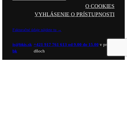
O COOKIES
VYHLÁSENIE O PRÍSTUPNOSTI
Fakturačné údaje nájdete tu →
kb@si
ks.si
+421 917 761 613 od 9.00 do 15.00
v prac.
kb
dňoch
kb
kb@si
ks.si