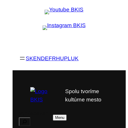
SK
EN
DE
FR
HU
PL
UK
Spolu tvoríme
kultúrne mesto
Vyhľadávanie
Menu