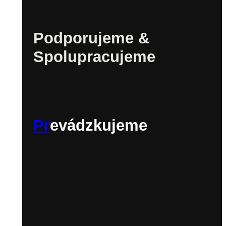
Podporujeme &
Spolupracujeme
Program podpory
Pr
evádzkujeme
Priestory
Koncertná sieň Klarisky
Dom hudby
Biela 6
Zora