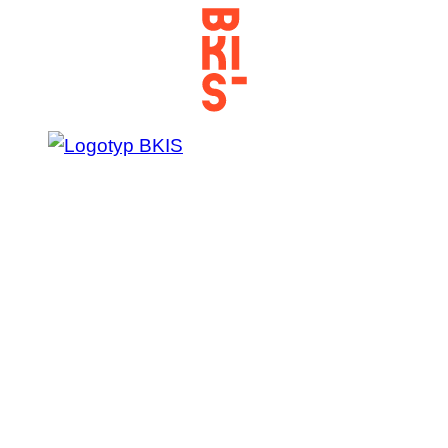
Prejsť
na
obsah