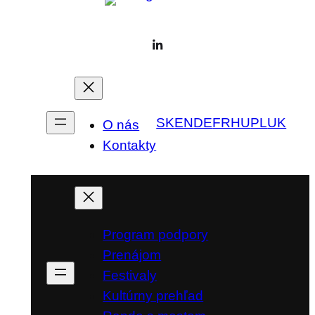
SK
EN
DE
FR
HU
PL
UK
O nás
Kontakty
Program podpory
Prenájom
Festivaly
Kultúrny prehľad