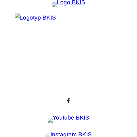
Prejsť
na
obsah