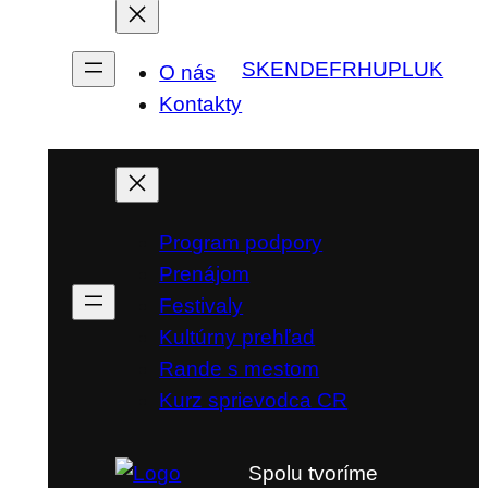
SK
EN
DE
FR
HU
PL
UK
O nás
Kontakty
Program podpory
Prenájom
Festivaly
Kultúrny prehľad
Rande s mestom
Kurz sprievodca CR
Spolu tvoríme