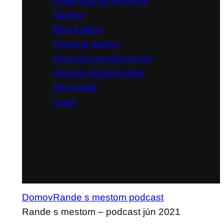
Organizačná štruktúra
Kariéra
Blog kultúry
Výročné správy
Povinné zverejňovanie
Verejné obstarávanie
Pre médiá
Logá
Domov
Rande s mestom podcast
Rande s mestom – podcast jún 2021