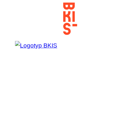
Prejsť
na
obsah