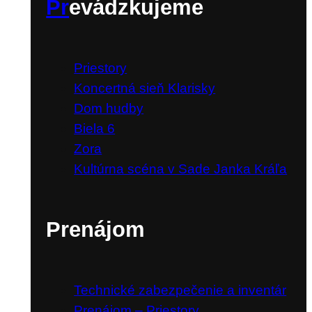
Pr
evádzkujeme
Priestory
Koncertná sieň Klarisky
Dom hudby
Biela 6
Zora
Kultúrna scéna v Sade Janka Kráľa
Prenájom
Technické zabezpečenie a inventár
Prenájom – Priestory