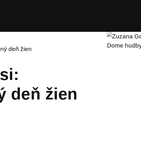
Sadni si!
Pekné miesta
ný deň žien
si:
 deň žien