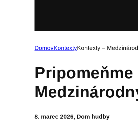
Domov
Kontexty
Kontexty – Medzinárod
Pripomeňme 
Medzinárodný
8. marec 2026, Dom hudby