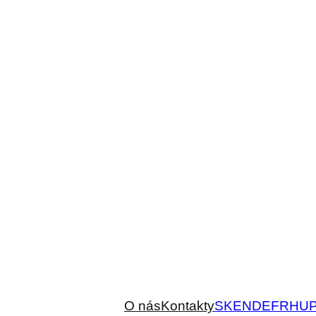
O nás
Kontakty
SK
EN
DE
FR
HU