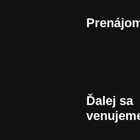
Prenájo
Technické zabezpe
inventár
Prenájom – Priestor
Ďalej sa
venujem