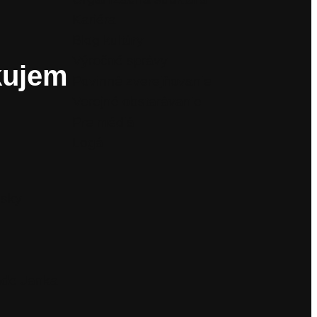
Kariéra
Blog kultúry
Výročné správy
kujem
Povinné zverejňovanie
Verejné obstarávanie
Pre médiá
Logá
isky
ade Janka