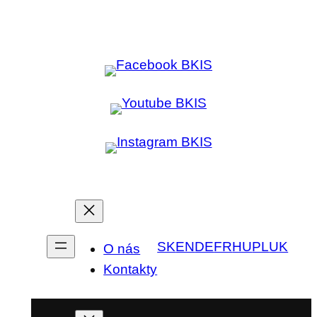
SK
EN
DE
FR
HU
PL
UK
O nás
Kontakty