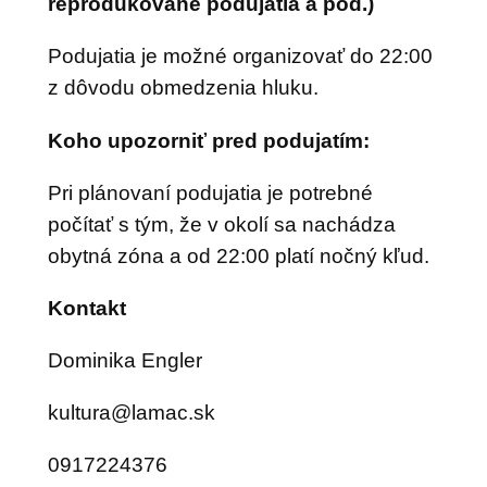
reprodukované podujatia a pod.)
Podujatia je možné organizovať do 22:00
z dôvodu obmedzenia hluku.
Koho upozorniť pred podujatím:
Pri plánovaní podujatia je potrebné
počítať s tým, že v okolí sa nachádza
obytná zóna a od 22:00 platí nočný kľud.
Kontakt
Dominika Engler
k
rutlu
mal@a
ks.ca
0917224376