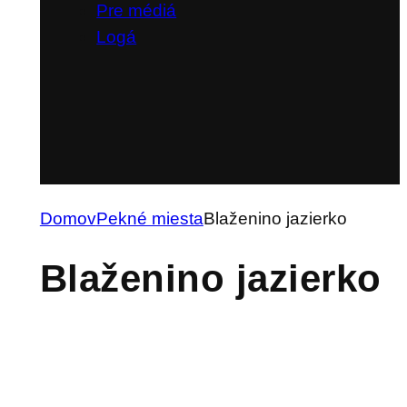
Pre médiá
Logá
Domov
Pekné miesta
Blaženino jazierko
Blaženino jazierko