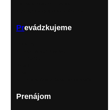
Rande s mestom Podcast
Kurz sprievodca cestovného ruchu
Pr
evádzkujeme
Priestory
Koncertná sieň Klarisky
Dom hudby
Biela 6
Zora
Kultúrna scéna v Sade Janka Kráľa
Prenájom