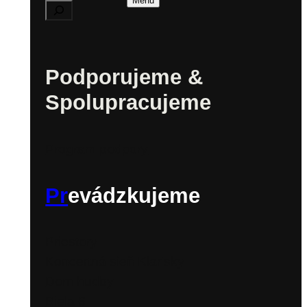
Menu
Podporujeme &
Spolupracujeme
Program podpory
Pr
evádzkujeme
Priestory
Koncertná sieň Klarisky
Dom hudby
Biela 6