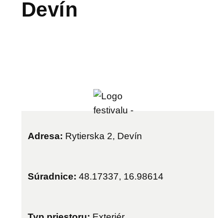
Devín
Adresa:
Rytierska 2, Devín
Súradnice:
48.17337, 16.98614
Typ priestoru:
Exteriér