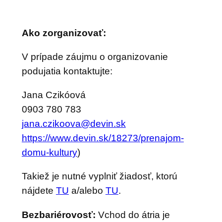
Ako zorganizovať:
V prípade záujmu o organizovanie
podujatia kontaktujte:
Jana Czikóová
0903 780 783
aj
zc.an
vooki
ved@a
ks.ni
https://www.devin.sk/18273/prenajom-
domu-kultury
)
Takiež je nutné vyplniť žiadosť, ktorú
nájdete
TU
a/alebo
TU
.
Bezbariérovosť:
Vchod do átria je