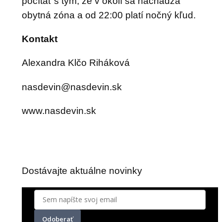
počítať s tým, že v okolí sa nachádza
obytná zóna a od 22:00 platí nočný kľud.
Kontakt
Alexandra Klčo Riháková
edsan
n@niv
vedsa
ks.ni
www.nasdevin.sk
Dostávajte aktuálne novinky
Odoberať