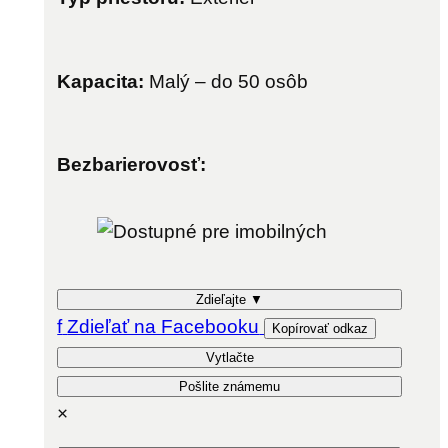
Kapacita:
Malý – do 50 osôb
Bezbarierovosť:
Zdieľajte
▼
f
Zdieľať na Facebooku
Kopírovať odkaz
Vytlačte
Pošlite známemu
×