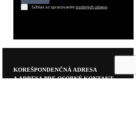
Súhlas so spracovaním
osobných údajov
.
KOREŠPONDENČNÁ ADRESA
A ADRESA PRE OSOBNÝ KONTAKT
Bratislavské kultúrne a informačné stredisko
Hviezdoslavovo námestie 20
815 15 Bratislava – Staré Mesto
Fakturačné údaje nájdete tu →