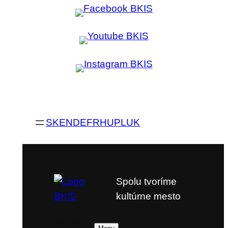
SK
EN
DE
FR
HU
PL
UK
Spolu tvoríme
kultúrne mesto
Vyhľadávanie