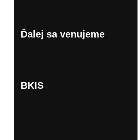
Technické zabezpečenie a inventár
Prenájom – Priestory
Ďalej sa venujeme
Sadni si!
Pekné miesta
BKIS
O nás
Kontakty
Organizačná štruktúra
Kariéra