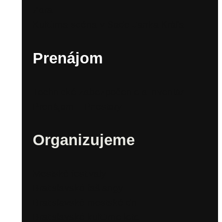
Zora
Kultúrna scéna v Sade Janka Kráľa
Prenájom
Technické zabezpečenie a inventár
Prenájom – Priestory
Organizujeme
Mestské festivaly
Bratislavské fašiangy
Bratislavské mestské dni
Bratislavské kultúrne leto