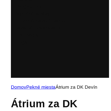
Blog kultúry
Výročné správy
Povinné zverejňovanie
Verejné obstarávanie
Pre médiá
Logá
Domov
Pekné miesta
Átrium za DK Devín
Átrium za DK