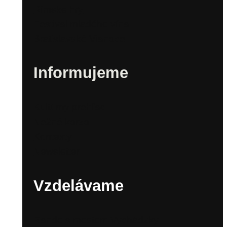
Rímske hry
Festival mladého vína
Bratislavské Vianoce
Informujeme
Kultúrny prehľad
Nežné korzo
Kontexty
Newsletter
Vzdelávame
Rande s mestom Vychádzky