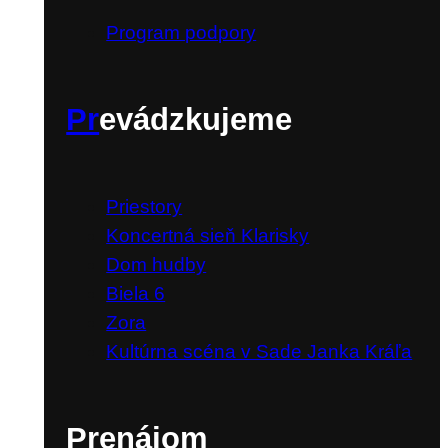
Program podpory
Pr
evádzkujeme
Priestory
Koncertná sieň Klarisky
Dom hudby
Biela 6
Zora
Kultúrna scéna v Sade Janka Kráľa
Prenájom