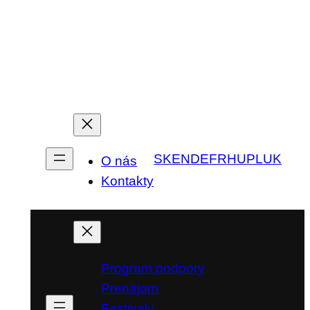
SK
EN
DE
FR
HU
PL
UK
O nás
Kontakty
Program podpory
Prenájom
Festivaly