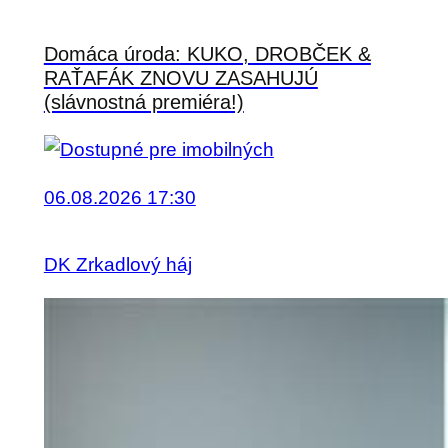
Domáca úroda: KUKO, DROBČEK &
RAŤAFÁK ZNOVU ZASAHUJÚ
(slávnostná premiéra!)
06.08.2026 17:30
DK Zrkadlový háj