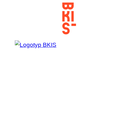
Prejsť
na
obsah