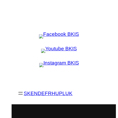
SK
EN
DE
FR
HU
PL
UK