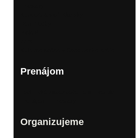
Priestory
Koncertná sieň Klarisky
Dom hudby
Biela 6
Zora
Kultúrna scéna v Sade Janka Kráľa
Prenájom
Technické zabezpečenie a inventár
Prenájom – Priestory
Organizujeme