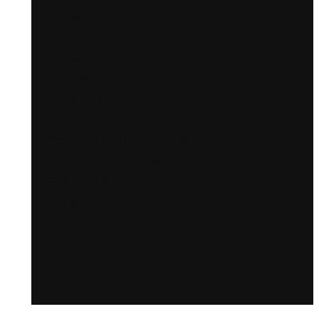
O nás
Kontakty
Organizačná štruktúra
Kariéra
Blog kultúry
Výročné správy
Povinné zverejňovanie
Verejné obstarávanie
Pre médiá
Logá