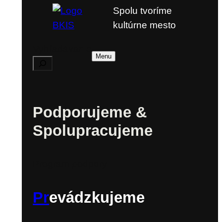
Spolu tvoríme
kultúrne mesto
Vyhľadávanie
Menu
Podporujeme &
Spolupracujeme
Program podpory
Pr
evádzkujeme