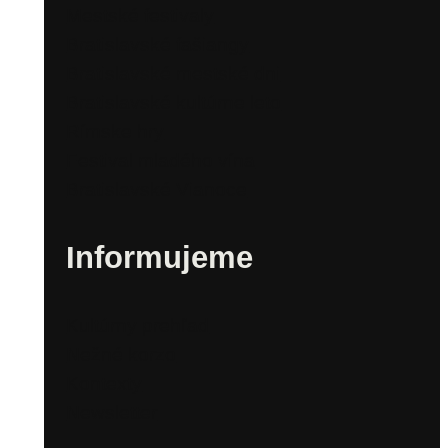
Mestské festivaly
Bratislavské fašiangy
Bratislavské mestské dni
Bratislavské kultúrne leto
Rímske hry
Festival mladého vína
Bratislavské Vianoce
Informujeme
Kultúrny prehľad
Nežné korzo
Kontexty
Newsletter