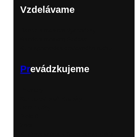
Vzdelávame
Rande s mestom Vychádzky
Rande s mestom Podcast
Kurz sprievodca cestovného ruchu
Pr
evádzkujeme
Priestory
Koncertná sieň Klarisky
Dom hudby
Biela 6
Zora
Kultúrna scéna v Sade Janka Kráľa