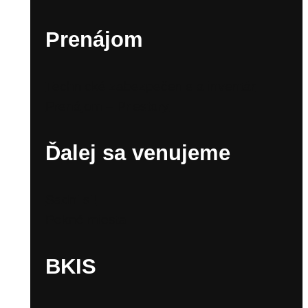
Prenájom
Technické zabezpečenie a inventár
Prenájom – Priestory
Ďalej sa venujeme
Sadni si!
Pekné miesta
BKIS