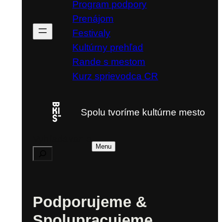
Program podpory
Prenájom
Festivaly
Kultúrny prehľad
Rande s mestom
Kurz sprievodca CR
Spolu tvoríme kultúrne mesto
Vyhľadávanie
Menu
Podporujeme &
Spolupracujeme