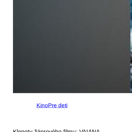
Kino
Pre deti
Klenoty žánrového filmu: VAIANA