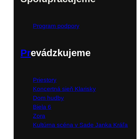
Program podpory
Pr
evádzkujeme
Priestory
Koncertná sieň Klarisky
Dom hudby
Biela 6
Zora
Kultúrna scéna v Sade Janka Kráľa