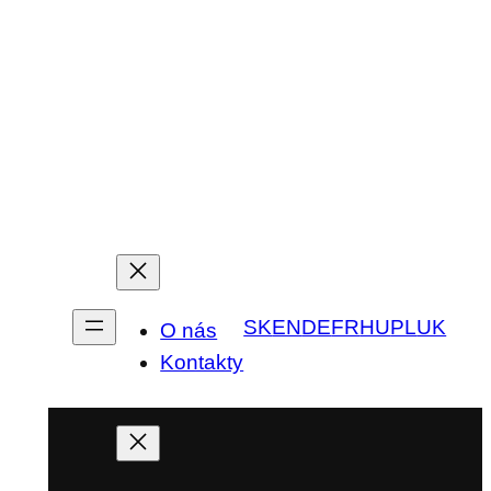
SK
EN
DE
FR
HU
PL
UK
O nás
Kontakty