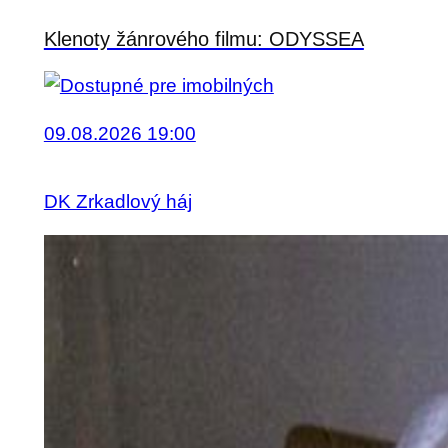
Klenoty žánrového filmu: ODYSSEA
09.08.2026 19:00
DK Zrkadlový háj