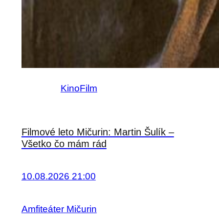
Kino
Film
Filmové leto Mičurin: Martin Šulík –
Všetko čo mám rád
10.08.2026 21:00
Amfiteáter Mičurin