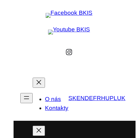
SK
EN
DE
FR
HU
PL
UK
O nás
Kontakty