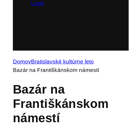
Logá
Domov
Bratislavské kultúrne leto
Bazár na Františkánskom námestí
Bazár na
Františkánskom
námestí