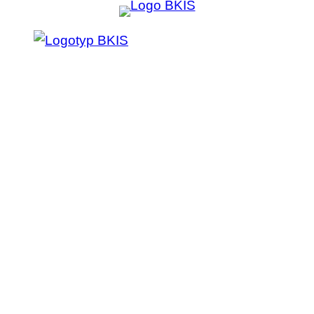
Prejsť
na
obsah